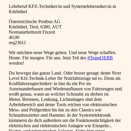
Lehrberuf KFZ-Techniker:in und Systemelektroniker:in in
Kitzbühel
Österreichische Postbus AG
Kitzbühel, Tirol, 6380, AUT
Normalarbeitszeit Fixzeit
40,00
req23611
Wir möchten neue Wege gehen. Und neue Wege schaffen.
Heute. Für morgen. Für uns. Jetzt Teil des
#TeamOEBB
werden!
Du bewegst das ganze Land. Oder besser gesagt: deine Next
Level Kfz-Technik-Lehre für Nutzfahrzeuge tut es. Denn als
Kraftfahrzeugtechniker: in bist du ein Pro im
Auseinanderbauen und Wiederaufbauen von Fahrzeugen und
weißt genau, wann an welcher Schraube zu drehen ist.
Motor, Bremsen, Lenkung, Lichtanlagen sind dein
Arbeitsbereich und deine Tools reichen von elektronischen
Mess- und Prüfgeräten bis hin zu den Classics wie
Schraubenzieher und Hammer. In der Systemelektronik
kümmerst du dich außerdem um die Funktionstüchtigkeit der
elektrischen und elektronischen Anlagen wie Einspritz-,
Starter- und telematischen Anlagen. Siehe hier einen