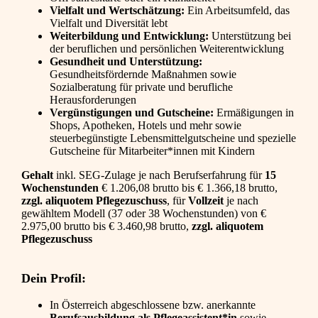
Vielfalt und Wertschätzung:
Ein Arbeitsumfeld, das
Vielfalt und Diversität lebt
Weiterbildung und Entwicklung:
Unterstützung bei
der beruflichen und persönlichen Weiterentwicklung
Gesundheit und Unterstützung:
Gesundheitsfördernde Maßnahmen sowie
Sozialberatung für private und berufliche
Herausforderungen
Vergünstigungen und Gutscheine:
Ermäßigungen in
Shops, Apotheken, Hotels und mehr sowie
steuerbegünstigte Lebensmittelgutscheine und spezielle
Gutscheine für Mitarbeiter*innen mit Kindern
Gehalt
inkl. SEG-Zulage je nach Berufserfahrung für
15
Wochenstunden
€ 1.206,08 brutto bis € 1.366,18 brutto,
zzgl. aliquotem Pflegezuschuss
,
für
Vollzeit
je nach
gewähltem Modell (37 oder 38 Wochenstunden) von €
2.975,00 brutto bis € 3.460,98 brutto,
zzgl. aliquotem
Pflegezuschuss
Dein Profil:
In Österreich abgeschlossene bzw. anerkannte
Berufsausbildung als Pflegeassistent*in
sowie