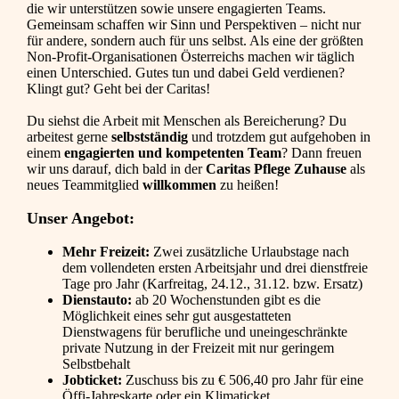
die wir unterstützen sowie unsere engagierten Teams.
Gemeinsam schaffen wir Sinn und Perspektiven – nicht nur
für andere, sondern auch für uns selbst. Als eine der größten
Non-Profit-Organisationen Österreichs machen wir täglich
einen Unterschied. Gutes tun und dabei Geld verdienen?
Klingt gut? Geht bei der Caritas!
Du siehst die Arbeit mit Menschen als Bereicherung? Du
arbeitest gerne
selbstständig
und trotzdem gut aufgehoben in
einem
engagierten und kompetenten Team
? Dann freuen
wir uns darauf, dich bald in der
Caritas Pflege Zuhause
als
neues Teammitglied
willkommen
zu heißen!
Unser Angebot:
Mehr Freizeit:
Zwei zusätzliche Urlaubstage nach
dem vollendeten ersten Arbeitsjahr und drei dienstfreie
Tage pro Jahr (Karfreitag, 24.12., 31.12. bzw. Ersatz)
Dienstauto:
ab 20 Wochenstunden gibt es die
Möglichkeit eines sehr gut ausgestatteten
Dienstwagens für berufliche und uneingeschränkte
private Nutzung in der Freizeit mit nur geringem
Selbstbehalt
Jobticket:
Zuschuss bis zu € 506,40 pro Jahr für eine
Öffi-Jahreskarte oder ein Klimaticket