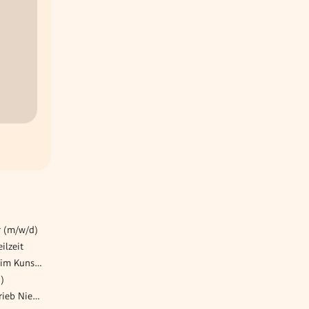
r (m/w/d)
ilzeit
Schankkraft (m/w/d) - Café im Kunsthistorischen Museum
)
Lehre im Versicherungsvertrieb Niederösterreich