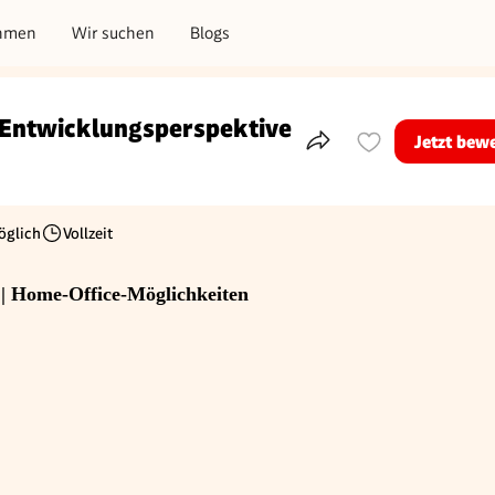
hmen
Wir suchen
Blogs
 Entwicklungsperspektive
Jetzt bew
Teile dieses Inserat
öglich
Vollzeit
Beschäftigungsart
| Home-Office-Möglichkeiten