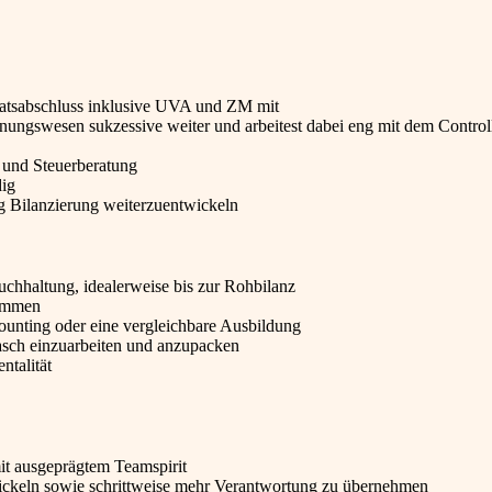
natsabschluss inklusive UVA und ZM mit
nungswesen sukzessive weiter und arbeitest dabei eng mit dem Control
g und Steuerberatung
dig
ung Bilanzierung weiterzuentwickeln
uchhaltung, idealerweise bis zur Rohbilanz
kommen
nting oder eine vergleichbare Ausbildung
rasch einzuarbeiten und anzupacken
talität
it ausgeprägtem Teamspirit
wickeln sowie schrittweise mehr Verantwortung zu übernehmen