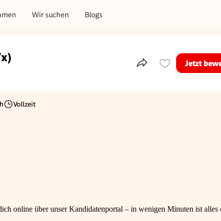
hmen
Wir suchen
Blogs
/x)
Jetzt bew
Teile dieses Inserat
h
Vollzeit
Beschäftigungsart
ch online über unser Kandidatenportal – in wenigen Minuten ist alles e