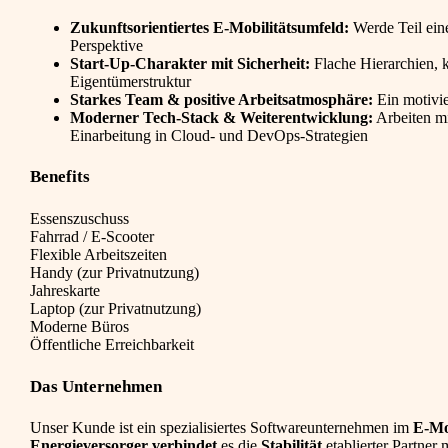
Zukunftsorientiertes E-Mobilitätsumfeld:
Werde Teil ei
Perspektive
Start-Up-Charakter mit Sicherheit:
Flache Hierarchien, 
Eigentümerstruktur
Starkes Team & positive Arbeitsatmosphäre:
Ein motivi
Moderner Tech-Stack & Weiterentwicklung:
Arbeiten m
Einarbeitung in Cloud- und DevOps-Strategien
Benefits
Essenszuschuss
Fahrrad / E-Scooter
Flexible Arbeitszeiten
Handy (zur Privatnutzung)
Jahreskarte
Laptop (zur Privatnutzung)
Moderne Büros
Öffentliche Erreichbarkeit
Das Unternehmen
Unser Kunde ist ein spezialisiertes Softwareunternehmen im
E-Mob
Energieversorger verbindet
es die
Stabilität
etablierter Partner