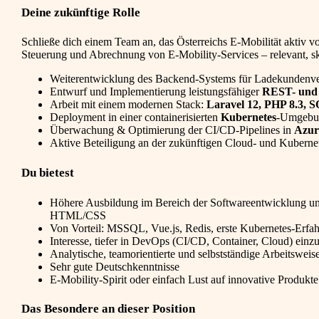
Deine zukünftige Rolle
Schließe dich einem Team an, das Österreichs E-Mobilität aktiv vo
Steuerung und Abrechnung von E-Mobility-Services – relevant, s
Weiterentwicklung des Backend-Systems für Ladekunden
Entwurf und Implementierung leistungsfähiger
REST- und 
Arbeit mit einem modernen Stack:
Laravel 12, PHP 8.3,
Deployment in einer containerisierten
Kubernetes
-Umgebu
Überwachung & Optimierung der CI/CD-Pipelines in
Azur
Aktive Beteiligung an der zukünftigen Cloud- und Kubernet
Du bietest
Höhere Ausbildung im Bereich der Softwareentwicklung und
HTML/CSS
Von Vorteil: MSSQL, Vue.js, Redis, erste Kubernetes-Erfa
Interesse, tiefer in DevOps (CI/CD, Container, Cloud) einz
Analytische, teamorientierte und selbstständige Arbeitsweis
Sehr gute Deutschkenntnisse
E-Mobility-Spirit oder einfach Lust auf innovative Produkte
Das Besondere an dieser Position