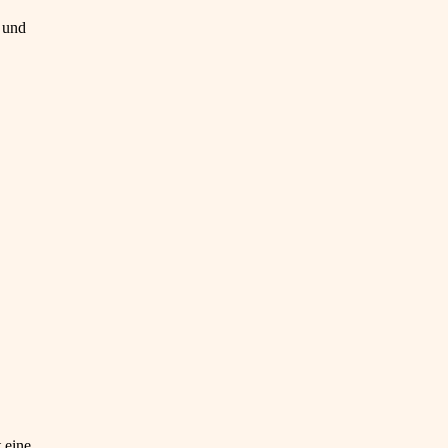
 und
t eine