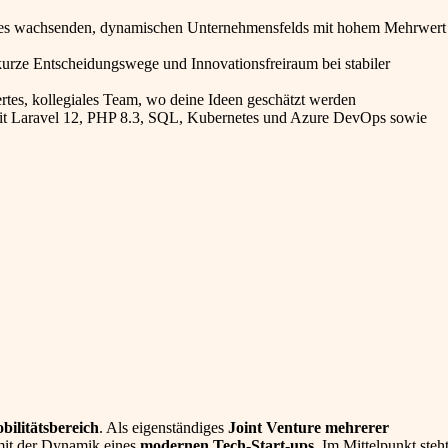
nes wachsenden, dynamischen Unternehmensfelds mit hohem Mehrwert
kurze Entscheidungswege und Innovationsfreiraum bei stabiler
ertes, kollegiales Team, wo deine Ideen geschätzt werden
it Laravel 12, PHP 8.3, SQL, Kubernetes und Azure DevOps sowie
ilitätsbereich
. Als eigenständiges
Joint Venture mehrerer
 mit der Dynamik eines
modernen Tech-Start-ups
. Im Mittelpunkt steh