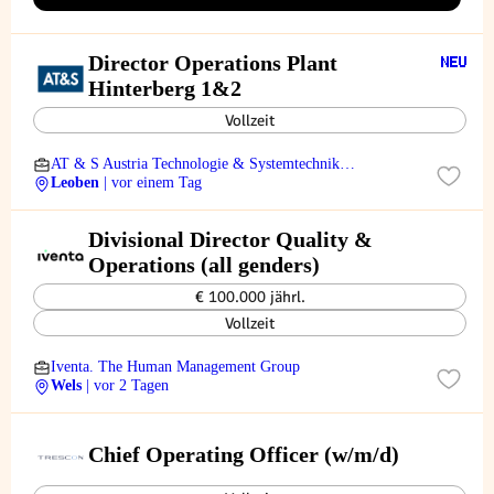
Director Operations Plant
Hinterberg 1&2
Vollzeit
AT & S Austria Technologie & Systemtechnik
Aktiengesellschaft
Leoben
| vor einem Tag
Divisional Director Quality &
Operations (all genders)
€ 100.000 jährl.
Vollzeit
Iventa. The Human Management Group
Wels
| vor 2 Tagen
Chief Operating Officer (w/m/d)