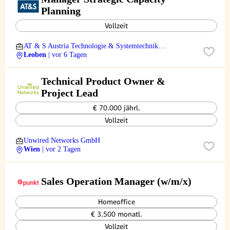
Planning
Vollzeit
AT & S Austria Technologie & Systemtechnik
Aktiengesellschaft
Leoben
| vor 6 Tagen
Technical Product Owner &
Project Lead
€ 70.000 jährl.
Vollzeit
Unwired Networks GmbH
Wien
| vor 2 Tagen
Sales Operation Manager (w/m/x)
Homeoffice
€ 3.500 monatl.
Vollzeit