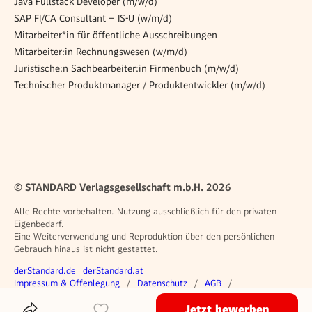
Java Fullstack Developer (m/w/d)
SAP FI/CA Consultant – IS-U (w/m/d)
Mitarbeiter*in für öffentliche Ausschreibungen
Mitarbeiter:in Rechnungswesen (w/m/d)
Juristische:n Sachbearbeiter:in Firmenbuch (m/w/d)
Technischer Produktmanager / Produktentwickler (m/w/d)
© STANDARD Verlagsgesellschaft m.b.H. 2026
Alle Rechte vorbehalten. Nutzung ausschließlich für den privaten
Eigenbedarf.
Eine Weiterverwendung und Reproduktion über den persönlichen
Gebrauch hinaus ist nicht gestattet.
Weitere Angebote
derStandard.de
derStandard.at
Rechtliches
Impressum & Offenlegung
Datenschutz
AGB
Privacy Manager
Jetzt bewerben