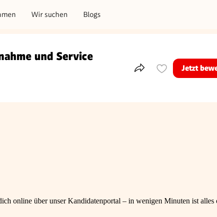
hmen
Wir suchen
Blogs
bnahme und Service
Jetzt bew
Teile dieses Inserat
ch online über unser Kandidatenportal – in wenigen Minuten ist alles e