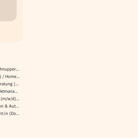
Berufspraktische Tage & Schnuppertage für Schüler:innen
Bilanzbuchhalter:in (m/w/d) / Home Office, flexible Arbeitszeiten & eigenverantwortliches Arbeiten
Berufsanwärter*in Steuerberatung (m/w/d) - wertschätzendes Team & echte Entwicklungsperspektive
Pflegepädagog*in mit Projektmanagementkompetenz
Sommerjob Eventlogistiker (m/w/d) für die Spätschicht bei den Opernfestspiele in St. Margarethen
Ingenieur Anlagenintegration & Automatisierungstechnik (w/m/d)
Wissenschaftliche:r Assistent:in (Doktorand:in) im Bereich Volkswirtschaftslehre 50 % (m/w/d)