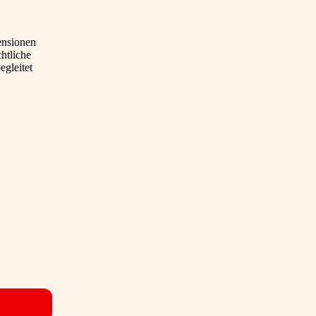
ensionen
htliche
egleitet