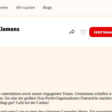
hmen
Wir suchen
Blogs
 Klemens
Jetzt bew
Teile dieses Inserat
r unterstützen sowie unsere engagierten Teams. Gemeinsam schaffen w
bst. Als eine der größten Non-Profit-Organisationen Österreichs machen
ingt gut? Geht bei der Caritas!
 und seine Lage in einer der schönsten Gegenden Wiens. Ein engagierte