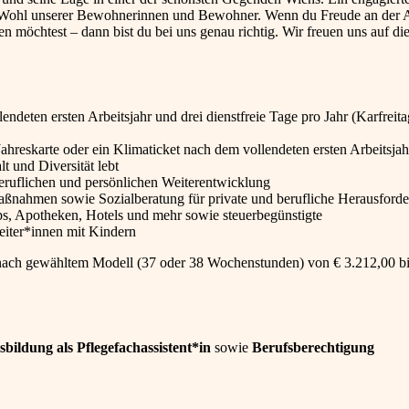
s Wohl unserer Bewohnerinnen und Bewohner. Wenn du Freude an der A
n möchtest – dann bist du bei uns genau richtig. Wir freuen uns auf di
deten ersten Arbeitsjahr und drei dienstfreie Tage pro Jahr (Karfreita
Jahreskarte oder ein Klimaticket nach dem vollendeten ersten Arbeitsjah
t und Diversität lebt
eruflichen und persönlichen Weiterentwicklung
ßnahmen sowie Sozialberatung für private und berufliche Herausford
, Apotheken, Hotels und mehr sowie steuerbegünstigte
eiter*innen mit Kindern
nach gewähltem Modell (37 oder 38 Wochenstunden) von € 3.212,00 bi
bildung als Pflegefachassistent*in
sowie
Berufsberechtigung