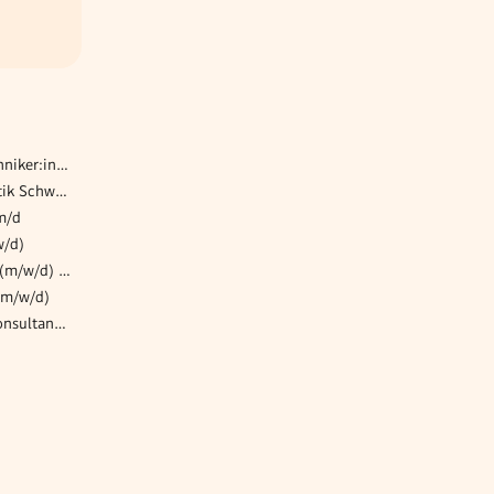
Verfahrens- und Prozesstechniker:in (m/w/d)
Lehre Brief- und Paketlogistik Schwerpunkt Distribution (w/m/d) Wien
m/d
w/d)
Customer Service Manager (m/w/d) 30h bis 38,5h möglich - erfolgreiches Biopharmazie-Unternehmen
(m/w/d)
Senior SAP HCM Inhouse Consultant / Berater (m/w/d)