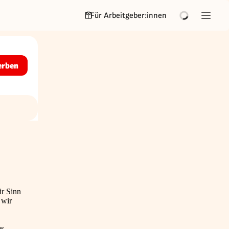
Für Arbeitgeber:innen
erben
ir Sinn
 wir
s,