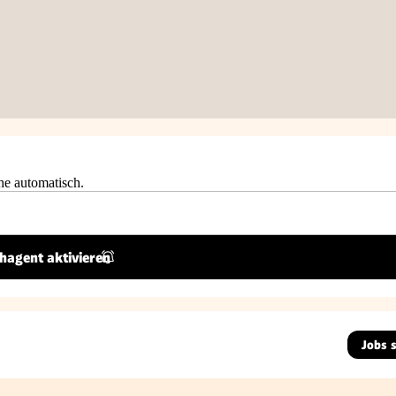
he automatisch.
hagent aktivieren
Jobs 