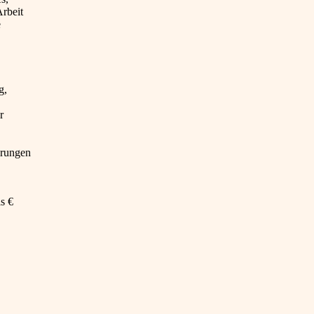
rbeit
e
g,
r
erungen
s €