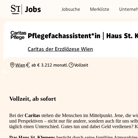
Jobs
Jobsuche
Merkliste
Unterne
Pflegefachassistent*in | Haus St.
Caritas der Erzdiözese Wien
Wien
ab € 3.212 monatl.
Vollzeit
Ortschaft
Gehalt
Beschäftigungsart
Vollzeit, ab sofort
Bei der
Caritas
stehen die Menschen im Mittelpunkt. Jene, die wi
und Perspektiven – nicht nur für andere, sondern auch für uns sel
täglich einen Unterschied. Gutes tun und dabei Geld verdienen? Kl
Das Haus St. Klemens
besticht durch seine familiäre Atmosphäre