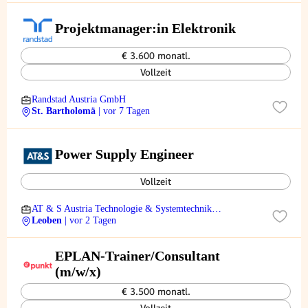
Projektmanager:in Elektronik
€ 3.600 monatl.
Vollzeit
Randstad Austria GmbH
St. Bartholomä
| vor 7 Tagen
Power Supply Engineer
Vollzeit
AT & S Austria Technologie & Systemtechnik
Aktiengesellschaft
Leoben
| vor 2 Tagen
EPLAN-Trainer/Consultant
(m/w/x)
€ 3.500 monatl.