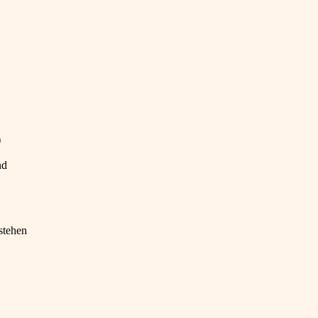
)
nd
stehen