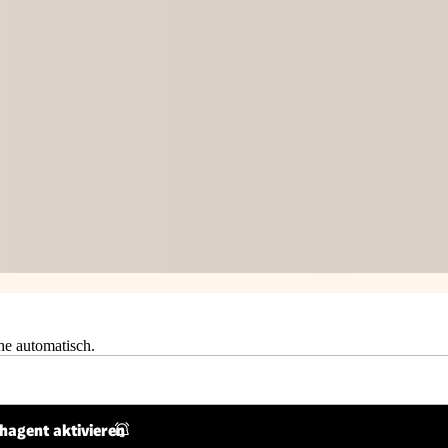
he automatisch.
hagent aktivieren