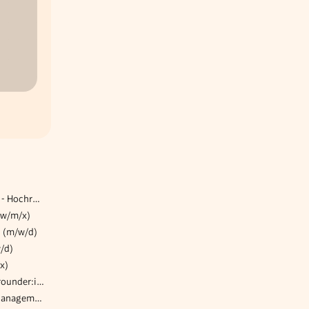
Bauleiter Stahlbau (m/w/d) - Hochregalbau/International
(w/m/x)
g (m/w/d)
/d)
x)
Sekretär:in / Backoffice-Allrounder:in (m/w/d) - Steuerberatung
Abteilungsleiter:in RAMS-Management