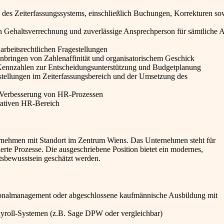
e des Zeiterfassungssystems, einschließlich Buchungen, Korrekturen so
en Gehaltsverrechnung und zuverlässige Ansprechperson für sämtliche 
rbeitsrechtlichen Fragestellungen
nbringen von Zahlenaffinität und organisatorischem Geschick
Kennzahlen zur Entscheidungsunterstützung und Budgetplanung
tellungen im Zeiterfassungsbereich und der Umsetzung des
n Verbesserung von HR-Prozessen
erativen HR-Bereich
ternehmen mit Standort im Zentrum Wiens. Das Unternehmen steht für
ierte Prozesse. Die ausgeschriebene Position bietet ein modernes,
ätsbewusstsein geschätzt werden.
onalmanagement oder abgeschlossene kaufmännische Ausbildung mit
ayroll-Systemen (z.B. Sage DPW oder vergleichbar)