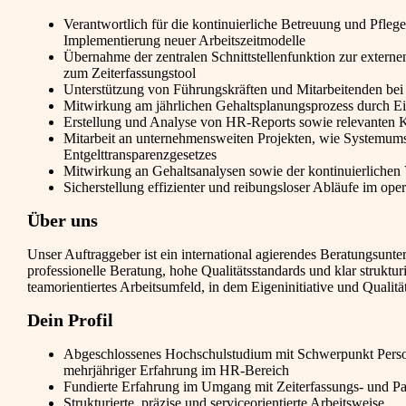
Verantwortlich für die kontinuierliche Betreuung und Pfleg
Implementierung neuer Arbeitszeitmodelle
Übernahme der zentralen Schnittstellenfunktion zur extern
zum Zeiterfassungstool
Unterstützung von Führungskräften und Mitarbeitenden bei a
Mitwirkung am jährlichen Gehaltsplanungsprozess durch Ei
Erstellung und Analyse von HR-Reports sowie relevanten 
Mitarbeit an unternehmensweiten Projekten, wie Systemums
Entgelttransparenzgesetzes
Mitwirkung an Gehaltsanalysen sowie der kontinuierliche
Sicherstellung effizienter und reibungsloser Abläufe im op
Über uns
Unser Auftraggeber ist ein international agierendes Beratungsun
professionelle Beratung, hohe Qualitätsstandards und klar struktur
teamorientiertes Arbeitsumfeld, in dem Eigeninitiative und Qualit
Dein Profil
Abgeschlossenes Hochschulstudium mit Schwerpunkt Pers
mehrjähriger Erfahrung im HR-Bereich
Fundierte Erfahrung im Umgang mit Zeiterfassungs- und P
Strukturierte, präzise und serviceorientierte Arbeitsweise