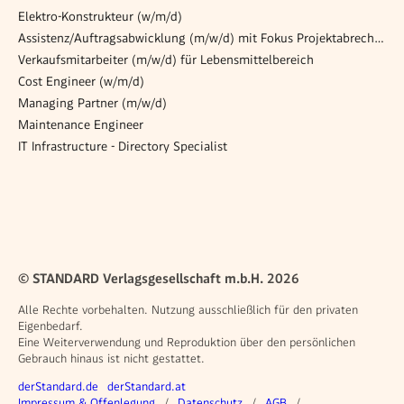
Elektro-Konstrukteur (w/m/d)
Assistenz/Auftragsabwicklung (m/w/d) mit Fokus Projektabrechnung – Anlagenbau
Verkaufsmitarbeiter (m/w/d) für Lebensmittelbereich
Cost Engineer (w/m/d)
Managing Partner (m/w/d)
Maintenance Engineer
IT Infrastructure - Directory Specialist
© STANDARD Verlagsgesellschaft m.b.H. 2026
Alle Rechte vorbehalten. Nutzung ausschließlich für den privaten
Eigenbedarf.
Eine Weiterverwendung und Reproduktion über den persönlichen
Gebrauch hinaus ist nicht gestattet.
Weitere Angebote
derStandard.de
derStandard.at
Rechtliches
Impressum & Offenlegung
Datenschutz
AGB