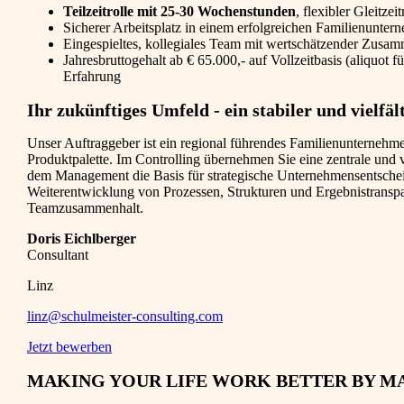
Teilzeitrolle mit 25-30 Wochenstunden
, flexibler Gleitze
Sicherer Arbeitsplatz in einem erfolgreichen Familienuntern
Eingespieltes, kollegiales Team mit wertschätzender Zusam
Jahresbruttogehalt ab € 65.000,- auf Vollzeitbasis (aliquot 
Erfahrung
Ihr zukünftiges Umfeld - ein stabiler und vielfäl
Unser Auftraggeber ist ein regional führendes Familienunternehmen
Produktpalette. Im Controlling übernehmen Sie eine zentrale und 
dem Management die Basis für strategische Unternehmensentscheidu
Weiterentwicklung von Prozessen, Strukturen und Ergebnistranspar
Teamzusammenhalt.
Doris Eichlberger
Consultant
Linz
linz@schulmeister-consulting.com
Jetzt bewerben
MAKING YOUR LIFE WORK BETTER BY M