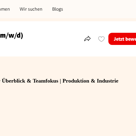
hmen
Wir suchen
Blogs
 (m/w/d)
Jetzt bew
Teile dieses Inserat
r Überblick & Teamfokus | Produktion & Industrie