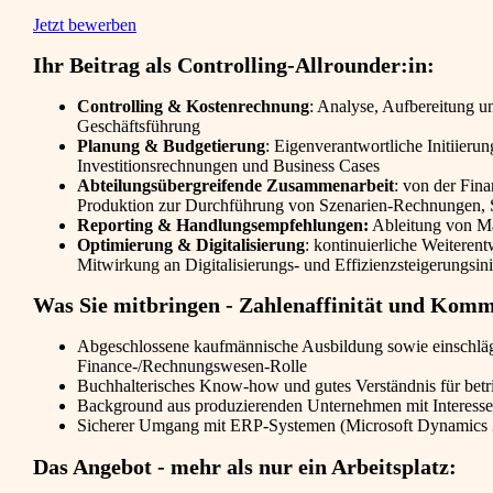
Jetzt bewerben
Ihr Beitrag als Controlling-Allrounder:in:
Controlling & Kostenrechnung
: Analyse, Aufbereitung u
Geschäftsführung
Planung & Budgetierung
: Eigenverantwortliche Initiieru
Investitionsrechnungen und Business Cases
Abteilungsübergreifende Zusammenarbeit
: von der Fin
Produktion zur Durchführung von Szenarien-Rechnungen, S
Reporting & Handlungsempfehlungen:
Ableitung von M
Optimierung & Digitalisierung
: kontinuierliche Weiteren
Mitwirkung an Digitalisierungs- und Effizienzsteigerungsini
Was Sie mitbringen - Zahlenaffinität und Komm
Abgeschlossene kaufmännische Ausbildung sowie einschlägig
Finance-/Rechnungswesen-Rolle
Buchhalterisches Know-how und gutes Verständnis für bet
Background aus produzierenden Unternehmen mit Interesse 
Sicherer Umgang mit ERP-Systemen (Microsoft Dynamics 
Das Angebot - mehr als nur ein Arbeitsplatz: