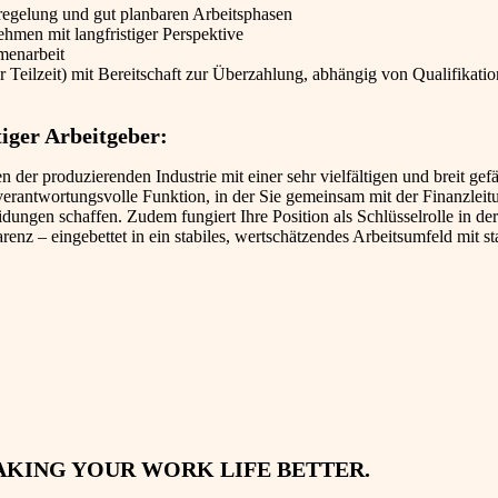
itregelung und gut planbaren Arbeitsphasen
ehmen mit langfristiger Perspektive
menarbeit
für Teilzeit) mit Bereitschaft zur Überzahlung, abhängig von Qualifikati
tiger Arbeitgeber:
 der produzierenden Industrie mit einer sehr vielfältigen und breit gef
verantwortungsvolle Funktion, in der Sie gemeinsam mit der Finanzlei
ngen schaffen. Zudem fungiert Ihre Position als Schlüsselrolle in der
enz – eingebettet in ein stabiles, wertschätzendes Arbeitsumfeld mit s
AKING YOUR WORK LIFE BETTER.