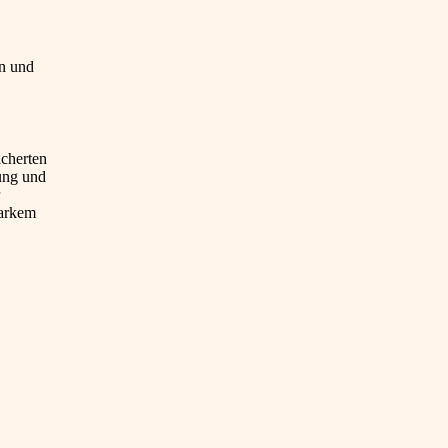
on und
ächerten
tung und
tarkem