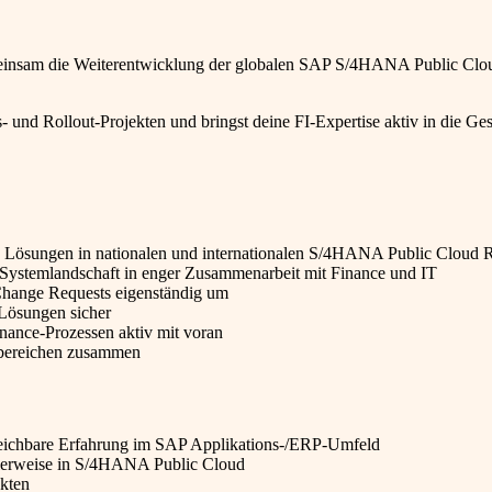
emeinsam die Weiterentwicklung der globalen SAP S/4HANA Public Clo
 und Rollout-Projekten und bringst deine FI-Expertise aktiv in die Ges
ce Lösungen in nationalen und internationalen S/4HANA Public Cloud R
 Systemlandschaft in enger Zusammenarbeit mit Finance und IT
hange Requests eigenständig um
r Lösungen sicher
inance-Prozessen aktiv mit voran
chbereichen zusammen
eichbare Erfahrung im SAP Applikations-/ERP-Umfeld
alerweise in S/4HANA Public Cloud
ekten