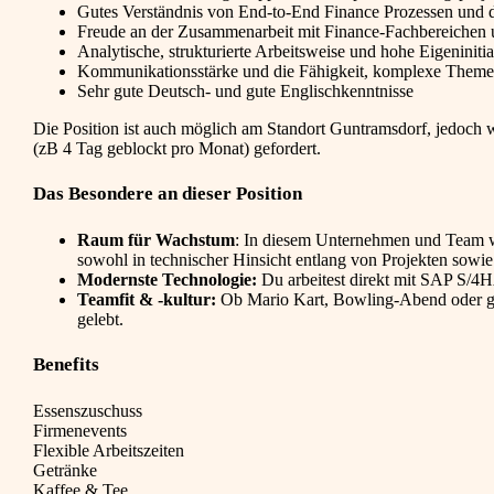
Gutes Verständnis von End-to-End Finance Prozessen und 
Freude an der Zusammenarbeit mit Finance-Fachbereichen 
Analytische, strukturierte Arbeitsweise und hohe Eigeninitia
Kommunikationsstärke und die Fähigkeit, komplexe Themen 
Sehr gute Deutsch- und gute Englischkenntnisse
Die Position ist auch möglich am Standort Guntramsdorf, jedoch 
(zB 4 Tag geblockt pro Monat) gefordert.
Das Besondere an dieser Position
Raum für Wachstum
: In diesem Unternehmen und Team wi
sowohl in technischer Hinsicht entlang von Projekten sowi
Modernste Technologie:
Du arbeitest direkt mit SAP S/4
Teamfit & -kultur:
Ob Mario Kart, Bowling-Abend oder ge
gelebt.
Benefits
Essenszuschuss
Firmenevents
Flexible Arbeitszeiten
Getränke
Kaffee & Tee