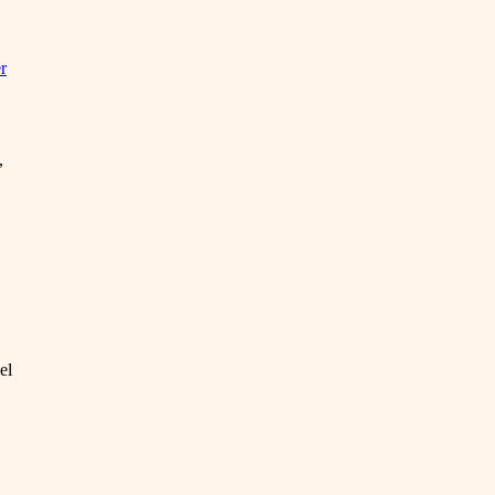
r
,
el