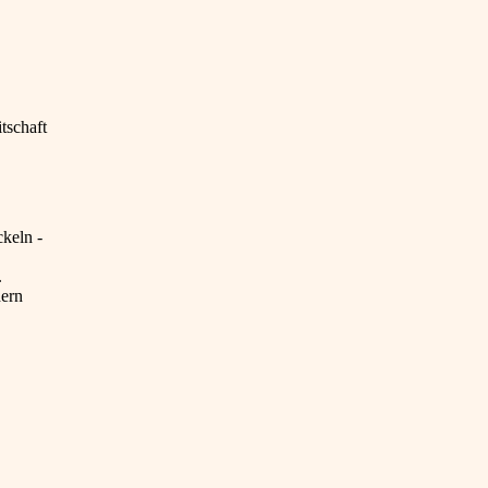
tschaft
keln -
.
dern