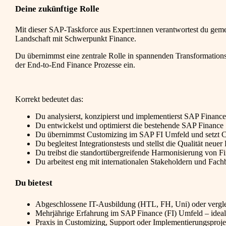
Deine zukünftige Rolle
Mit dieser SAP-Taskforce aus Expert:innen verantwortest du g
Landschaft mit Schwerpunkt Finance.
Du übernimmst eine zentrale Rolle in spannenden Transformations-
der End-to-End Finance Prozesse ein.
Korrekt bedeutet das:
Du analysierst, konzipierst und implementierst SAP Finan
Du entwickelst und optimierst die bestehende SAP Finance
Du übernimmst Customizing im SAP FI Umfeld und setzt C
Du begleitest Integrationstests und stellst die Qualität neue
Du treibst die standortübergreifende Harmonisierung von F
Du arbeitest eng mit internationalen Stakeholdern und Fa
Du bietest
Abgeschlossene IT-Ausbildung (HTL, FH, Uni) oder vergl
Mehrjährige Erfahrung im SAP Finance (FI) Umfeld – ide
Praxis in Customizing, Support oder Implementierungsproj