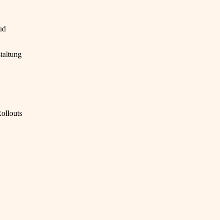
ud
taltung
ollouts