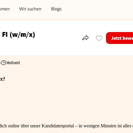
hmen
Wir suchen
Blogs
 FI (w/m/x)
Jetzt bew
Teile dieses Inserat
h
Vollzeit
Beschäftigungsart
tt?
ch online über unser Kandidatenportal – in wenigen Minuten ist alles e