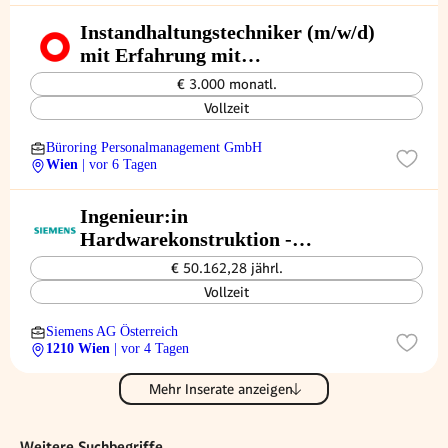
Instandhaltungstechniker (m/w/d)
mit Erfahrung mit
Anlagensteuerung/Antriebstechnik
€ 3.000 monatl.
Vollzeit
Büroring Personalmanagement GmbH
Wien
| vor 6 Tagen
Ingenieur:in
Hardwarekonstruktion -
Eisenbahnsicherungstechnik
€ 50.162,28 jährl.
Vollzeit
Siemens AG Österreich
1210 Wien
| vor 4 Tagen
Mehr Inserate anzeigen
Weitere Suchbegriffe