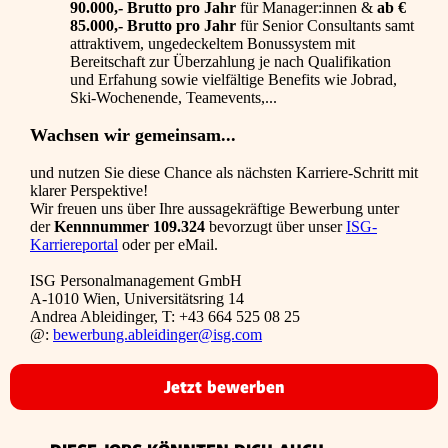
90.000,- Brutto pro Jahr
für Manager:innen &
ab €
85.000,- Brutto pro Jahr
für Senior Consultants samt
attraktivem, ungedeckeltem Bonussystem mit
Bereitschaft zur Überzahlung je nach Qualifikation
und Erfahung sowie vielfältige Benefits wie Jobrad,
Ski-Wochenende, Teamevents,...
Wachsen wir gemeinsam...
und nutzen Sie diese Chance als nächsten Karriere-Schritt mit
klarer Perspektive!
Wir freuen uns über Ihre aussagekräftige Bewerbung unter
der
Kennnummer 109.324
bevorzugt über unser
ISG-
Karriereportal
oder per eMail.
ISG Personalmanagement GmbH
A-1010 Wien, Universitätsring 14
Andrea Ableidinger, T: +43 664 525 08 25
@:
bewerbung.ableidinger@isg.com
Jetzt bewerben