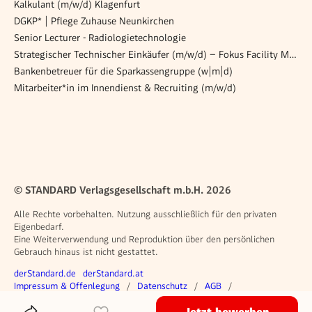
Kalkulant (m/w/d) Klagenfurt
DGKP* | Pflege Zuhause Neunkirchen
Senior Lecturer - Radiologietechnologie
Strategischer Technischer Einkäufer (m/w/d) – Fokus Facility Management & IT
Bankenbetreuer für die Sparkassengruppe (w|m|d)
Mitarbeiter*in im Innendienst & Recruiting (m/w/d)
© STANDARD Verlagsgesellschaft m.b.H. 2026
Alle Rechte vorbehalten. Nutzung ausschließlich für den privaten
Eigenbedarf.
Eine Weiterverwendung und Reproduktion über den persönlichen
Gebrauch hinaus ist nicht gestattet.
Weitere Angebote
derStandard.de
derStandard.at
Rechtliches
Impressum & Offenlegung
Datenschutz
AGB
Privacy Manager