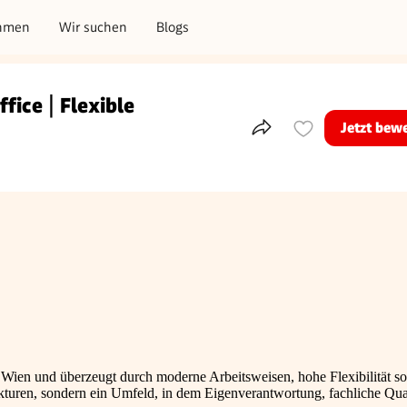
hmen
Wir suchen
Blogs
fice | Flexible
Jetzt bew
Teile dieses Inserat
sart
 Wien und überzeugt durch moderne Arbeitsweisen, hohe Flexibilität s
ukturen, sondern ein Umfeld, in dem Eigenverantwortung, fachliche Qua