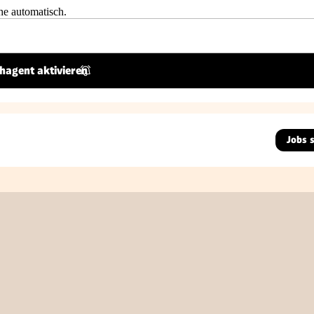
he automatisch.
hagent aktivieren
Jobs 