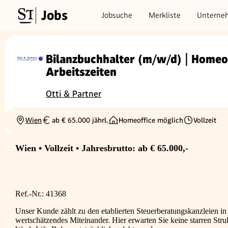
Jobs
Jobsuche
Merkliste
Unterne
Bilanzbuchhalter (m/w/d) | Homeof
Arbeitszeiten
Otti & Partner
Wien
ab € 65.000 jährl.
Homeoffice möglich
Vollzeit
Ortschaft
Gehalt
Beschäftigung
Wien • Vollzeit • Jahresbrutto: ab € 65.000,-
Ref.-Nr.: 41368
Unser Kunde zählt zu den etablierten Steuerberatungskanzleien in
wertschätzendes Miteinander. Hier erwarten Sie keine starren Str