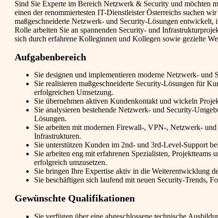
Sind Sie Experte im Bereich Netzwerk & Security und möchten mo
einen der renommiertesten IT-Dienstleister Österreichs suchen wi
maßgeschneiderte Netzwerk- und Security-Lösungen entwickelt, im
Rolle arbeiten Sie an spannenden Security- und Infrastrukturpro
sich durch erfahrene Kolleginnen und Kollegen sowie gezielte Wei
Aufgabenbereich
Sie designen und implementieren moderne Netzwerk- und Sec
Sie realisieren maßgeschneiderte Security-Lösungen für Ku
erfolgreichen Umsetzung.
Sie übernehmen aktiven Kundenkontakt und wickeln Projekte 
Sie analysieren bestehende Netzwerk- und Security-Umgebu
Lösungen.
Sie arbeiten mit modernen Firewall-, VPN-, Netzwerk- und S
Infrastrukturen.
Sie unterstützen Kunden im 2nd- und 3rd-Level-Support bei
Sie arbeiten eng mit erfahrenen Spezialisten, Projektteam
erfolgreich umzusetzen.
Sie bringen Ihre Expertise aktiv in die Weiterentwicklung 
Sie beschäftigen sich laufend mit neuen Security-Trends, 
Gewünschte Qualifikationen
Sie verfügen über eine abgeschlossene technische Ausbildu