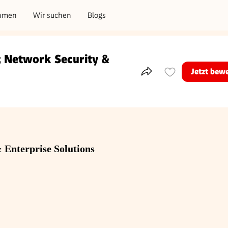
hmen
Wir suchen
Blogs
; Network Security &
Jetzt bew
Teile dieses Inserat
 Enterprise Solutions