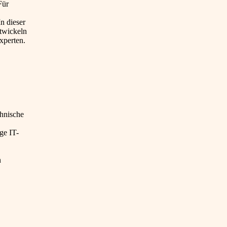
Für
n dieser
ntwickeln
xperten.
hnische
ge IT-
n