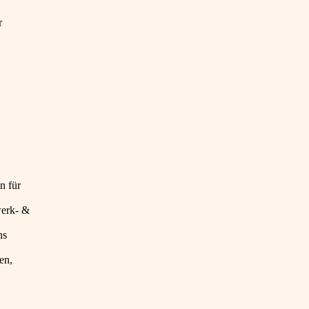
r
n für
werk- &
ns
en,