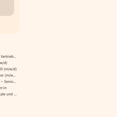
HAK/HTL Absolvent für den Vertriebsinnendienst (m/w/d) – Automotive
/w/d)
MD (m/w/d)
Taxassociate / Berufsanwärter (m/w/d) St. Pölten
Financial Risk Management – Senior Consultant to Director
r:in
Elektrotechniker für Aggregate und Industriemotoren (w/m/x)