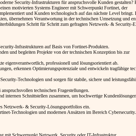
derne Security-Infrastrukturen für anspruchsvolle Kunden gestalten? 
r einen motivierten Systems Engineer mit Schwerpunkt Fortinet, der
plementiert und Kunden technologisch auf das nächste Level bringt. I
jekten, übernehmen Verantwortung in der technischen Umsetzung und e
terbildungen Schritt für Schritt zum gefragten Netzwerk- & Security-E
urity-Infrastrukturen auf Basis von Fortinet-Produkten.
nden und begleiten Projekte von der technischen Konzeption bis zur
eigenverantwortlich, professionell und lösungsorientiert ab.
ngen, erkennen Optimierungspotenziale und entwickeln tragfähige tec
ecurity-Technologien und sorgen für stabile, sichere und leistungsfähi
 anspruchsvollen technischen Fragestellungen.
s und internen Schnittstellen zusammen, um hochwertige Kundenlösunge
des Netzwerk- & Security-Lösungsportfolios ein.
Fortinet-Technologien und modernen Ansätzen im Bereich Cybersecurity.
ng mit Schwerpunkt Netzwerk, Security oder IT-Infrastruktur.