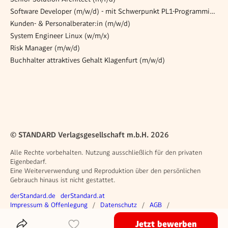
Software Developer (m/w/d) - mit Schwerpunkt PL1-Programmierung
Kunden- & Personalberater:in (m/w/d)
System Engineer Linux (w/m/x)
Risk Manager (m/w/d)
Buchhalter attraktives Gehalt Klagenfurt (m/w/d)
© STANDARD Verlagsgesellschaft m.b.H. 2026
Alle Rechte vorbehalten. Nutzung ausschließlich für den privaten
Eigenbedarf.
Eine Weiterverwendung und Reproduktion über den persönlichen
Gebrauch hinaus ist nicht gestattet.
Weitere Angebote
derStandard.de
derStandard.at
Rechtliches
Impressum & Offenlegung
Datenschutz
AGB
Privacy Manager
Jetzt bewerben
Das Inserat Teilen