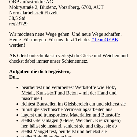
ÖBB-Infrastruktur AG
Mokrystraße 2, Bludenz, Vorarlberg, 6700, AUT
Normalarbeitszeit Fixzeit
38,5 Std.
req23729
Wir möchten neue Wege gehen. Und neue Wege schaffen.
Heute. Für morgen. Für uns. Jetzt Teil des
#TeamOEBB
werden!
Als Gleisbautechniker:in verlegst du Gleise und Weichen und
checkst dabei immer unser Schienennetz.
Aufgaben die dich begeistern,
Du...
bearbeitest und verarbeitest Werkstoffe wie Holz,
Metall, Kunststoff und Beton – mit der Hand und
maschinell
richtest Baustellen im Gleisbereich ein und sicherst sie
führst gleistechnische Vermessungsarbeiten aus
lagerst und transportierst Materialien und Baustoffe
stellst Gleisanlagen (Gleise, Weichen, Kreuzungen)
her, hältst sie instand, sanierst sie und trägst sie ab
stellst Mängel fest, beurteilst und behebst sie
stellst Bahnübergänge her