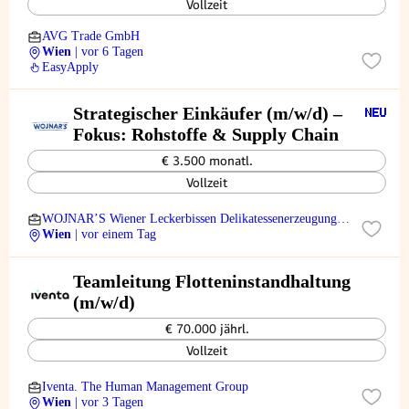
Vollzeit
AVG Trade GmbH
Wien
| vor 6 Tagen
EasyApply
Strategischer Einkäufer (m/w/d) –
Fokus: Rohstoffe & Supply Chain
€ 3.500 monatl.
Vollzeit
WOJNAR’S Wiener Leckerbissen Delikatessenerzeugung
GmbH
Wien
| vor einem Tag
Teamleitung Flotteninstandhaltung
(m/w/d)
€ 70.000 jährl.
Vollzeit
Iventa. The Human Management Group
Wien
| vor 3 Tagen