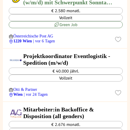
(w/m/d) mit Schwerpunkt Sonntag
und flexiblen Wochentagen 1220
€ 2.580 monatl.
Wien
Vollzeit
Green Job
Österreichische Post AG
1220 Wien
| vor 6 Tagen
Projektkoordinator Eventlogistik -
Spedition (m/w/d)
€ 40.000 jährl.
Vollzeit
Otti & Partner
Wien
| vor 24 Tagen
Mitarbeiter:in Backoffice &
Disposition (all genders)
€ 2.676 monatl.