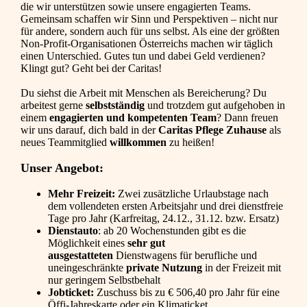
die wir unterstützen sowie unsere engagierten Teams.
Gemeinsam schaffen wir Sinn und Perspektiven – nicht nur
für andere, sondern auch für uns selbst. Als eine der größten
Non-Profit-Organisationen Österreichs machen wir täglich
einen Unterschied. Gutes tun und dabei Geld verdienen?
Klingt gut? Geht bei der Caritas!
Du siehst die Arbeit mit Menschen als Bereicherung? Du
arbeitest gerne
selbstständig
und trotzdem gut aufgehoben in
einem
engagierten und kompetenten Team
? Dann freuen
wir uns darauf, dich bald in der
Caritas Pflege Zuhause
als
neues Teammitglied
willkommen
zu heißen!
Unser Angebot:
Mehr Freizeit:
Zwei zusätzliche Urlaubstage nach
dem vollendeten ersten Arbeitsjahr und drei dienstfreie
Tage pro Jahr (Karfreitag, 24.12., 31.12. bzw. Ersatz)
Dienstauto
: ab 20 Wochenstunden gibt es die
Möglichkeit eines
sehr gut
ausgestatteten
Dienstwagens für berufliche und
uneingeschränkte
private Nutzung
in der Freizeit mit
nur geringem Selbstbehalt
Jobticket:
Zuschuss bis zu € 506,40 pro Jahr für eine
Öffi-Jahreskarte oder ein Klimaticket