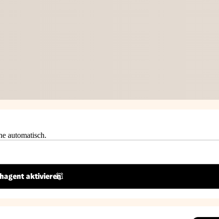
he automatisch.
hagent aktivieren