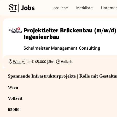
Jobs
Jobsuche
Merkliste
Unterne
Projektleiter Brückenbau (m/w/d
Ingenieurbau
Schulmeister Management Consulting
Wien
ab € 65.000 jährl.
Vollzeit
Ortschaft
Gehalt
Beschäftigungsart
Spannende Infrastrukturprojekte | Rolle mit Gestaltun
Wien
Vollzeit
65000