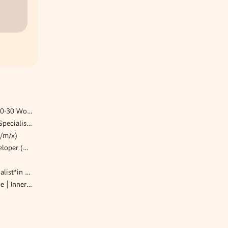
Bilanzbuchhalter (m/w/d) 20-30 Wochenstunden
Prime Air Data Annotation Specialist (m/w/d)
w/m/x)
Senior SAP HCM ABAP Developer (w/m/d)
Prozessmanagement - Spezialist*in Benchmarking Logistikzentren (w/m/d)
Fachärzt:in Lungenheilkunde | Innere Medizin