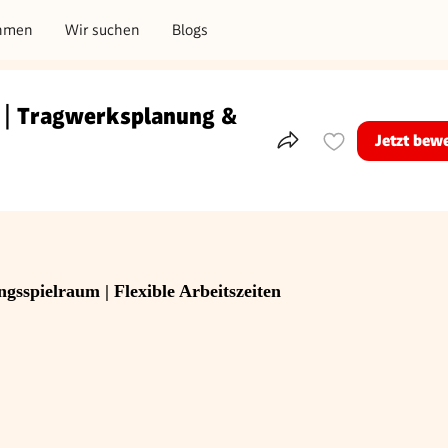
hmen
Wir suchen
Blogs
) | Tragwerksplanung &
Jetzt bew
Teile dieses Inserat
gsspielraum | Flexible Arbeitszeiten