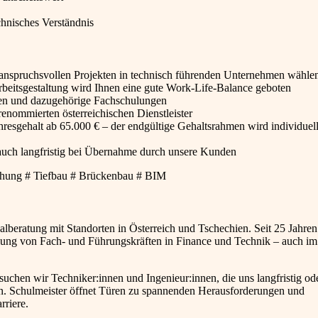
chnisches Verständnis
anspruchsvollen Projekten in technisch führenden Unternehmen wähle
Arbeitsgestaltung wird Ihnen eine gute Work-Life-Balance geboten
gen und dazugehörige Fachschulungen
renommierten österreichischen Dienstleister
ahresgehalt ab 65.000 € – der endgültige Gehaltsrahmen wird individuel
, auch langfristig bei Übernahme durch unsere Kunden
achung # Tiefbau # Brückenbau # BIM
beratung mit Standorten in Österreich und Tschechien. Seit 25 Jahren
ittlung von Fach- und Führungskräften in Finance und Technik – auch im
chen wir Techniker:innen und Ingenieur:innen, die uns langfristig ode
n. Schulmeister öffnet Türen zu spannenden Herausforderungen und
rriere.