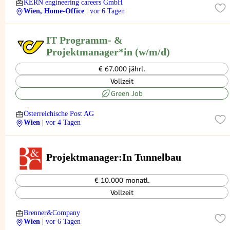
KERN engineering careers GmbH
Wien, Home-Office
| vor 6 Tagen
IT Programm- &
Projektmanager*in (w/m/d)
€ 67.000 jährl.
Vollzeit
Green Job
Österreichische Post AG
Wien
| vor 4 Tagen
Projektmanager:In Tunnelbau
€ 10.000 monatl.
Vollzeit
Brenner&Company
Wien
| vor 6 Tagen