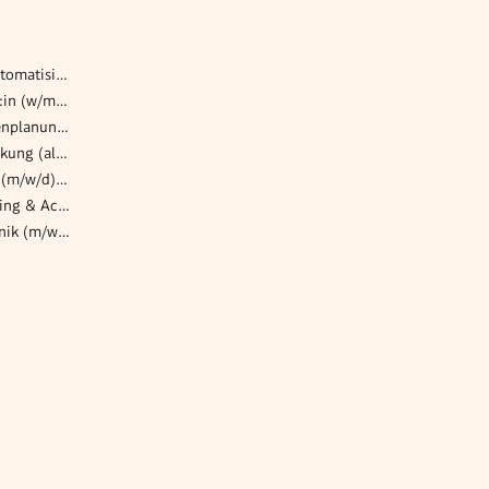
Software Engineer – Testautomatisierung / SDET (w/m/d)
Customer Success Manager:in (w/m/d)
Electrical Engineer - Anlagenplanung (w/m/d)
Mitarbeiter:in in der Verpackung (all genders) in einer Großküche
Maschinist / Anlagenfahrer (m/w/d) im 2 Schichtbetrieb
Praktikum (m/w/x) Controlling & Accounting (EU-Projekte)
Projektleiter*in Elektrotechnik (m/w/d)