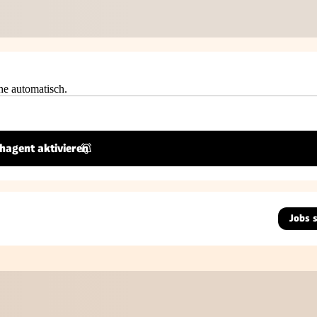
he automatisch.
hagent aktivieren
Jobs 