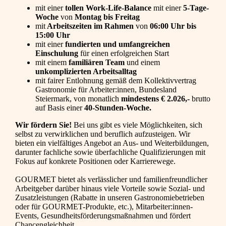
mit einer
tollen Work-Life-Balance
mit einer
5-Tage-
Woche
von
Montag bis Freitag
mit
Arbeitszeiten im Rahmen
von
06:00 Uhr bis
15:00 Uhr
mit einer
fundierten und umfangreichen
Einschulung
für einen erfolgreichen Start
mit einem
familiären Team
und einem
unkomplizierten Arbeitsalltag
mit fairer Entlohnung gemäß dem Kollektivvertrag
Gastronomie für Arbeiter:innen, Bundesland
Steiermark, von monatlich
mindestens € 2.026,-
brutto
auf Basis einer
40-Stunden-Woche.
Wir fördern Sie!
Bei uns gibt es viele Möglichkeiten, sich
selbst zu verwirklichen und beruflich aufzusteigen. Wir
bieten ein vielfältiges Angebot an Aus- und Weiterbildungen,
darunter fachliche sowie überfachliche Qualifizierungen mit
Fokus auf konkrete Positionen oder Karrierewege.
GOURMET bietet als verlässlicher und familienfreundlicher
Arbeitgeber darüber hinaus viele Vorteile sowie Sozial- und
Zusatzleistungen (Rabatte in unseren Gastronomiebetrieben
oder für GOURMET-Produkte, etc.), Mitarbeiter:innen-
Events, Gesundheitsförderungsmaßnahmen und fördert
Chancengleichheit.