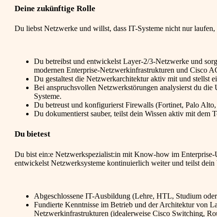
Deine zukünftige Rolle
Du liebst Netzwerke und willst, dass IT-Systeme nicht nur laufen, 
Du betreibst und entwickelst Layer-2/3-Netzwerke und sorgst
modernen Enterprise-Netzwerkinfrastrukturen und Cisco A
Du gestaltest die Netzwerkarchitektur aktiv mit und stellst e
Bei anspruchsvollen Netzwerkstörungen analysierst du die 
Systeme.
Du betreust und konfigurierst Firewalls (Fortinet, Palo Alt
Du dokumentierst sauber, teilst dein Wissen aktiv mit dem 
Du bietest
Du bist ein:e Netzwerkspezialist:in mit Know-how im Enterprise-Um
entwickelst Netzwerksysteme kontinuierlich weiter und teilst dei
Abgeschlossene IT-Ausbildung (Lehre, HTL, Studium oder v
Fundierte Kenntnisse im Betrieb und der Architektur von L
Netzwerkinfrastrukturen (idealerweise Cisco Switching, R