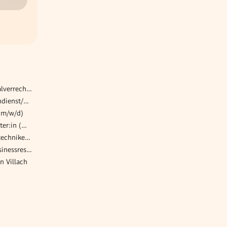
Payroll Specialist – Personalverrechnung (w/m/d)
Kundenbetreuer/in im Innendienst/Back Office für den Standort in Linz (m,w,d)
 (m/w/d)
Manager:in Tax/ Steuerberater:in (m/w/d)
Betriebselektriker / Servicetechniker Elektrotechnik (m/w/d)
Servicekraft in unserem Businessrestaurant (m/w/d)
n Villach