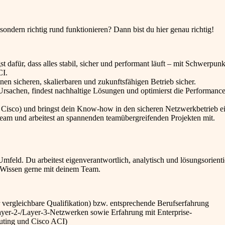
sondern richtig rund funktionieren? Dann bist du hier genau richtig!
 dafür, dass alles stabil, sicher und performant läuft – mit Schwerpunk
CI.
inen sicheren, skalierbaren und zukunftsfähigen Betrieb sicher.
Ursachen, findest nachhaltige Lösungen und optimierst die Performance
o, Cisco) und bringst dein Know-how in den sicheren Netzwerkbetrieb e
Team und arbeitest an spannenden teamübergreifenden Projekten mit.
feld. Du arbeitest eigenverantwortlich, analytisch und lösungsorientie
n Wissen gerne mit deinem Team.
ergleichbare Qualifikation) bzw. entsprechende Berufserfahrung
ayer-2-/Layer-3-Netzwerken sowie Erfahrung mit Enterprise-
outing und Cisco ACI)