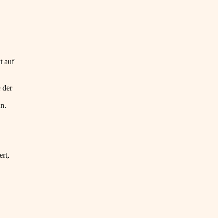
t auf
 der
in.
rt,