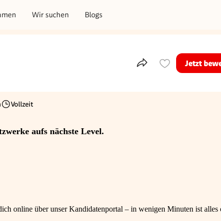
hmen
Wir suchen
Blogs
Jetzt bew
Teile dieses Inserat
h
Vollzeit
Beschäftigungsart
tzwerke aufs nächste Level.
ch online über unser Kandidatenportal – in wenigen Minuten ist alles e