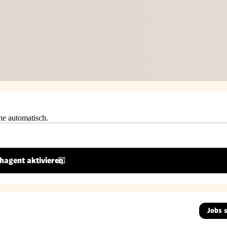
he automatisch.
hagent aktivieren
Jobs 