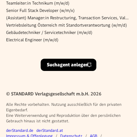
Teamleiter:in Technikum (m/w/d)
Senior Full Stack Developer (w/m/x)
(Assistant) Manager:in Restructuring, Transaction Services, Valuation oder M&A
Vertriebsleitung Österreich mit Standortverantwortung (w/m/d)
Gebäudetechniker / Servicetechniker (m/w/d)
Electrical Engineer (m/w/d)
Suchagent anlegen
© STANDARD Verlagsgesellschaft m.b.H. 2026
Alle Rechte vorbehalten. Nutzung ausschließlich für den privaten
Eigenbedarf.
Eine Weiterverwendung und Reproduktion über den persönlichen
Gebrauch hinaus ist nicht gestattet.
Weitere Angebote
derStandard.de
derStandard.at
Rechtliches
Impressum & Offenlegung
Datenschutz
AGB