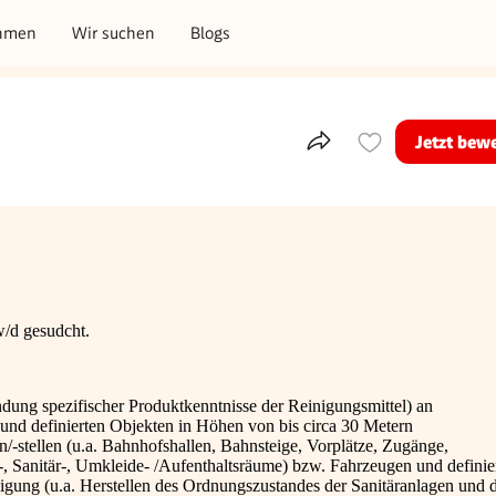
hmen
Wir suchen
Blogs
Jetzt bew
Teile dieses Inserat
w/d gesudcht.
ung spezifischer Produktkenntnisse der Reinigungsmittel) an
und definierten Objekten in Höhen von bis circa 30 Metern
/-stellen (u.a. Bahnhofshallen, Bahnsteige, Vorplätze, Zugänge,
, Sanitär-, Umkleide- /Aufenthaltsräume) bzw. Fahrzeugen und definie
ung (u.a. Herstellen des Ordnungszustandes der Sanitäranlagen und 