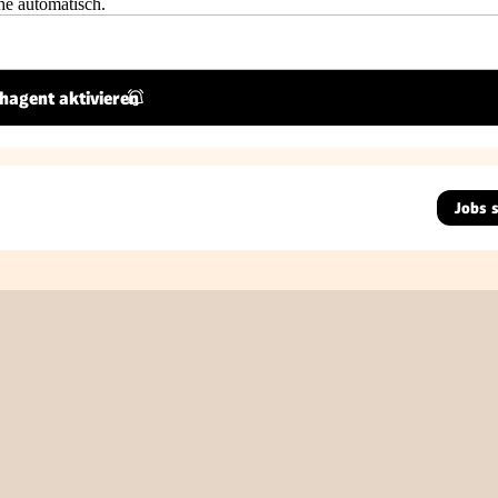
he automatisch.
hagent aktivieren
Jobs 