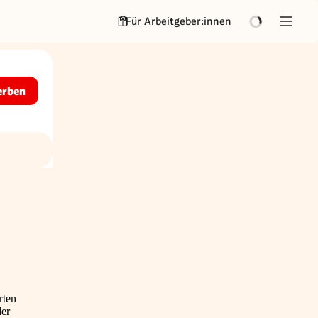
Für Arbeitgeber:innen
erben
rten
der