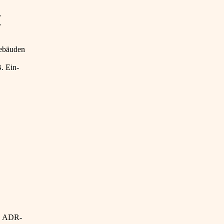
,
,
Gebäuden
. Ein-
e, ADR-