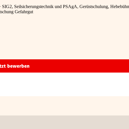
G1 + SIG2, Seilsicherungstechnik und PSAgA, Gerüstschulung, Hebebüh
ischung Gefahrgut
tzt bewerben