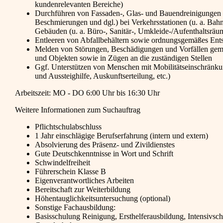
kundenrelevanten Bereiche)
Durchführen von Fassaden-, Glas- und Bauendreinigungen un
Beschmierungen und dgl.) bei Verkehrsstationen (u. a. Bah
Gebäuden (u. a. Büro-, Sanitär-, Umkleide-/Aufenthaltsräu
Entleeren von Abfallbehältern sowie ordnungsgemäßes Ents
Melden von Störungen, Beschädigungen und Vorfällen gemäß
und Objekten sowie in Zügen an die zuständigen Stellen
Ggf. Unterstützen von Menschen mit Mobilitätseinschränku
und Aussteighilfe, Auskunftserteilung, etc.)
Arbeitszeit: MO - DO 6:00 Uhr bis 16:30 Uhr
Weitere Informationen zum Suchauftrag
Pflichtschulabschluss
1 Jahr einschlägige Berufserfahrung (intern und extern)
Absolvierung des Präsenz- und Zivildienstes
Gute Deutschkenntnisse in Wort und Schrift
Schwindelfreiheit
Führerschein Klasse B
Eigenverantwortliches Arbeiten
Bereitschaft zur Weiterbildung
Höhentauglichkeitsuntersuchung (optional)
Sonstige Fachausbildung:
Basisschulung Reinigung, Ersthelferausbildung, Intensivs