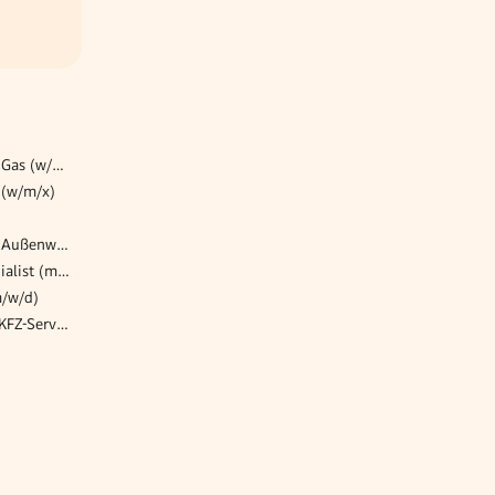
Lead Engineer EMSR - Öl & Gas (w/m/d)
 (w/m/x)
Bereichsleiter:in für unsere Außenwohngruppen
Junior Quality Control Specialist (m/f/d)
m/w/d)
Bereichsleiter After-Sales / KFZ-Service (m/w/x)