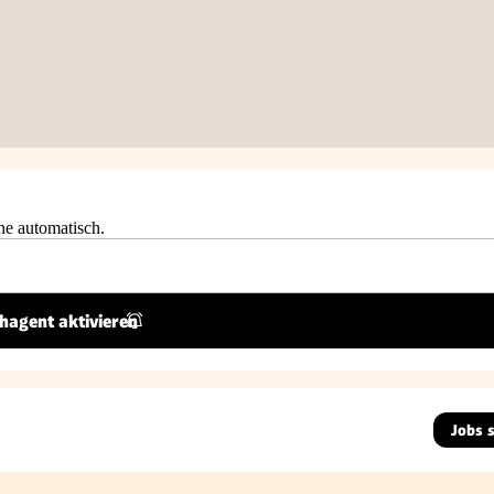
he automatisch.
hagent aktivieren
Jobs 