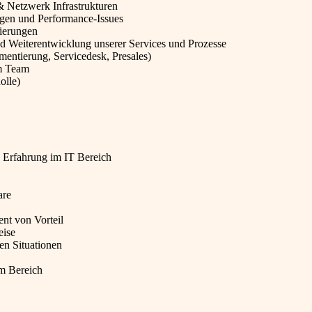
 Netzwerk Infrastrukturen
ngen und Performance-Issues
tierungen
nd Weiterentwicklung unserer Services und Prozesse
entierung, Servicedesk, Presales)
im Team
olle)
 Erfahrung im IT Bereich
are
nt von Vorteil
eise
en Situationen
im Bereich