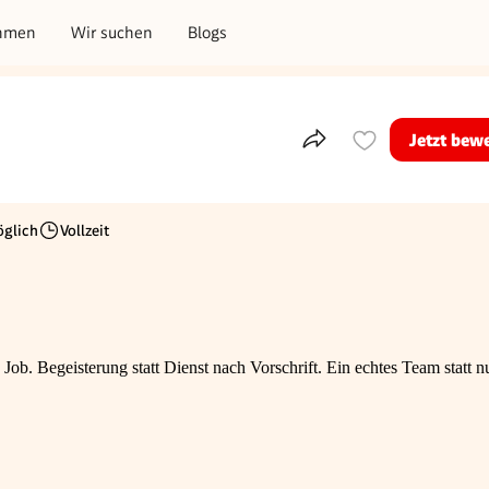
hmen
Wir suchen
Blogs
Jetzt bew
Teile dieses Inserat
glich
Vollzeit
Beschäftigungsart
Job. Begeisterung statt Dienst nach Vorschrift. Ein echtes Team statt n