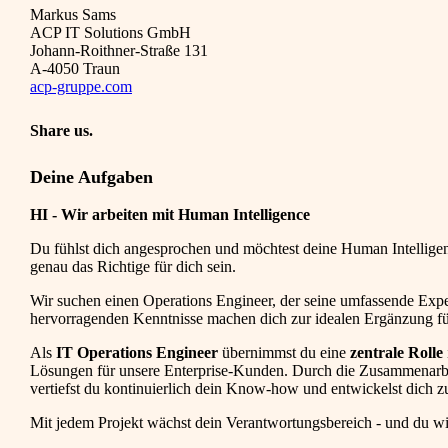
Markus Sams
ACP IT Solutions GmbH
Johann-Roithner-Straße 131
A-4050 Traun
acp-gruppe.com
Share us.
Deine Aufgaben
HI - Wir arbeiten mit Human Intelligence
Du fühlst dich angesprochen und möchtest deine Human Intelligen
genau das Richtige für dich sein.
Wir suchen einen Operations Engineer, der seine umfassende Exp
hervorragenden Kenntnisse machen dich zur idealen Ergänzung fü
Als
IT Operations Engineer
übernimmst du eine
zentrale Rolle
Lösungen für unsere Enterprise-Kunden. Durch die Zusammenarbei
vertiefst du kontinuierlich dein Know-how und entwickelst dich 
Mit jedem Projekt wächst dein Verantwortungsbereich - und du w