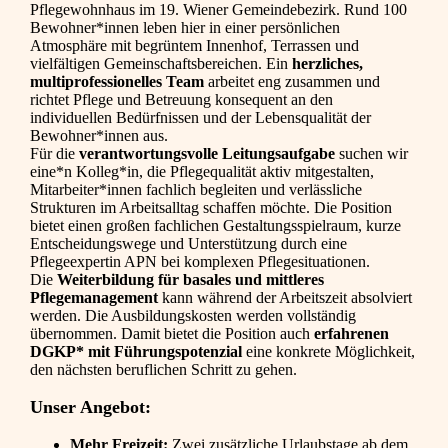
Pflegewohnhaus im 19. Wiener Gemeindebezirk. Rund 100
Bewohner*innen leben hier in einer persönlichen
Atmosphäre mit begrüntem Innenhof, Terrassen und
vielfältigen Gemeinschaftsbereichen. Ein
herzliches,
multiprofessionelles Team
arbeitet eng zusammen und
richtet Pflege und Betreuung konsequent an den
individuellen Bedürfnissen und der Lebensqualität der
Bewohner*innen aus.
Für die
verantwortungsvolle Leitungsaufgabe
suchen wir
eine*n Kolleg*in, die Pflegequalität aktiv mitgestalten,
Mitarbeiter*innen fachlich begleiten und verlässliche
Strukturen im Arbeitsalltag schaffen möchte. Die Position
bietet einen großen fachlichen Gestaltungsspielraum, kurze
Entscheidungswege und Unterstützung durch eine
Pflegeexpertin APN bei komplexen Pflegesituationen.
Die
Weiterbildung für basales und mittleres
Pflegemanagement
kann während der Arbeitszeit absolviert
werden. Die Ausbildungskosten werden vollständig
übernommen. Damit bietet die Position auch
erfahrenen
DGKP* mit Führungspotenzial
eine konkrete Möglichkeit,
den nächsten beruflichen Schritt zu gehen.
Unser Angebot:
Mehr Freizeit:
Zwei zusätzliche Urlaubstage ab dem