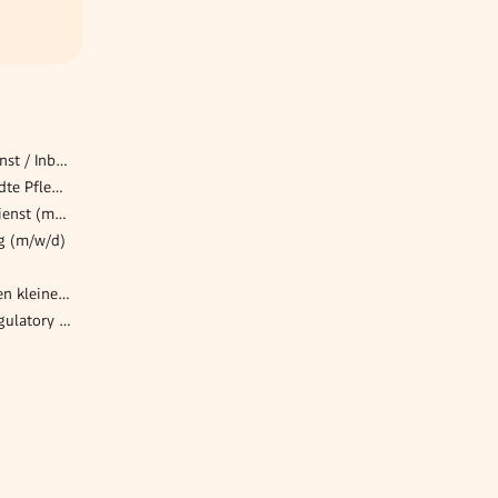
MitarbeiterIn im Kundendienst / Inbound Callcenter (m/w/d)
Senior Lecturer – Angewandte Pflegewissenschaft mit Schwerpunkt Forschungscoaching
Schulberater*in im Außendienst (m/w/d)
ng (m/w/d)
Buffetkraft (m/w/d) für einen kleinen Betrieb
Consultant (all genders) Regulatory & Compliance mit Schwerpunkt ESG