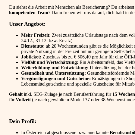
Du siehst die Arbeit mit Menschen als Bereicherung? Du arbeites
kompetenten Team
? Dann freuen wir uns darauf, dich bald in d
Unser Angebot:
Mehr Freizeit:
Zwei zusätzliche Urlaubstage nach dem vollen
24.12., 31.12. bzw. Ersatz)
Dienstauto:
ab 20 Wochenstunden gibt es die Möglichkeit e
private Nutzung in der Freizeit mit nur geringem Selbstbeha
Jobticket:
Zuschuss bis zu € 506,40 pro Jahr für eine Öffi-
Vielfalt und Wertschätzung:
Ein Arbeitsumfeld, das Vielfal
Weiterbildung und Entwicklung:
Unterstützung bei der b
Gesundheit und Unterstützung:
Gesundheitsfördernde Ma
Vergünstigungen und Gutscheine:
Ermäßigungen in Shops
Lebensmittelgutscheine und spezielle Gutscheine für Mitarb
Gehalt
inkl. SEG-Zulage je nach Berufserfahrung für
15 Wochen
für
Vollzeit
(je nach gewähltem Modell 37 oder 38 Wochenstunden) 
Dein Profil:
In Österreich abgeschlossene bzw. anerkannte
Berufsausbil