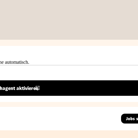
he automatisch.
hagent aktivieren
Jobs 