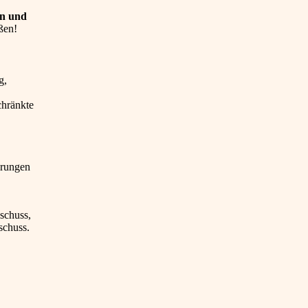
en und
ßen!
g,
chränkte
erungen
schuss,
schuss.