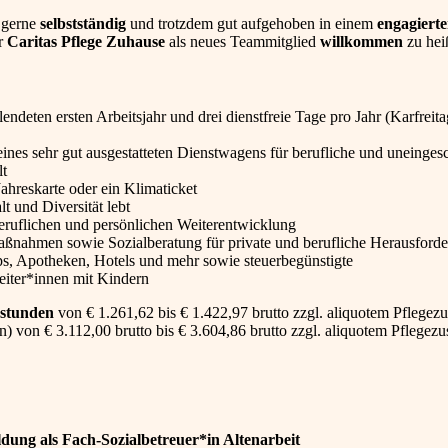
t gerne
selbstständig
und trotzdem gut aufgehoben in einem
engagiert
er
Caritas Pflege Zuhause
als neues Teammitglied
willkommen
zu hei
deten ersten Arbeitsjahr und drei dienstfreie Tage pro Jahr (Karfreita
ines sehr gut ausgestatteten Dienstwagens für berufliche und uneinges
lt
Jahreskarte oder ein Klimaticket
t und Diversität lebt
eruflichen und persönlichen Weiterentwicklung
ßnahmen sowie Sozialberatung für private und berufliche Herausford
, Apotheken, Hotels und mehr sowie steuerbegünstigte
eiter*innen mit Kindern
stunden
von € 1.261,62 bis € 1.422,97 brutto zzgl. aliquotem Pflegezu
von € 3.112,00 brutto bis € 3.604,86 brutto zzgl. aliquotem Pflegezu
dung als Fach-Sozialbetreuer*in Altenarbeit