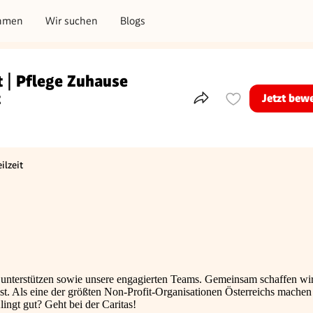
hmen
Wir suchen
Blogs
t | Pflege Zuhause
z
Jetzt bew
Teile dieses Inserat
ilzeit
häftigungsart
r unterstützen sowie unsere engagierten Teams. Gemeinsam schaffen wi
bst. Als eine der größten Non-Profit-Organisationen Österreichs machen
ingt gut? Geht bei der Caritas!