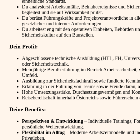
einheitliche Standards.
Du analysierst Arbeitsunfälle, Beinaheereignisse und Sic
begleitest und sie auf Wirksamkeit prüfst.
Du berätst Führungskräfte und Projektverantwortliche in all
gesetzlicher und interner Anforderungen.
Du arbeitest eng mit den operativen Einheiten, Behörden u
Sicherheitskultur auf den Baustellen.
Dein Profil:
Abgeschlossene technische Ausbildung (HTL, FH, Universit
oder Sicherheitstechnik.
Mehrjährige Berufserfahrung im Bereich Arbeitssicherheit, 
Umfeld.
Ausbildung zur Sicherheitsfachkraft sowie fundierte Kenntn
Erfahrung in der Führung von Teams sowie Freude daran, an
Hohe Umsetzungsstärke, Durchsetzungsvermögen und Kom
Reisebereitschaft innerhalb Österreichs sowie Führerschein 
Deine Benefits:
Perspektiven & Entwicklung
– Individuelle Trainings, F
persönliche Weiterentwicklung.
Flexibilität im Alltag
– Moderne Arbeitszeitmodelle und indi
Privatleben.