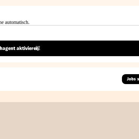
he automatisch.
hagent aktivieren
Jobs 