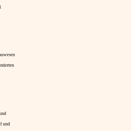
g
Bauwesen
ntierten
 und
uf und