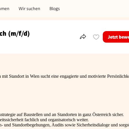
hmen
Wir suchen
Blogs
ch (m/f/d)
Jetzt bew
Teile dieses Inserat
mit Standort in Wien sucht eine engagierte und motivierte Persönlichke
strategie auf Baustellen und an Standorten in ganz Österreich sicher.
tssicherheit fachlich und organisatorisch weiter.
n- und Standortbegehungen, Audits sowie Sicherheitsdialoge und sorgst