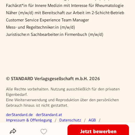
Fachärzt*in für Innere Medizin mit Interesse für Rheumatologie
Näher (m/w/d) mit Bereitschaft zur Arbeit im 2-Schicht-Betrieb
Customer Service Experience Team Manager
Mess- und Regeltechniker:in (m/w/d)
Juristische:n Sachbearbeiter:in Firmenbuch (m/w/d)
© STANDARD Verlagsgesellschaft m.b.H. 2026
Alle Rechte vorbehalten. Nutzung ausschließlich für den privaten
Eigenbedarf.
Eine Weiterverwendung und Reproduktion über den persönlichen
Gebrauch hinaus ist nicht gestattet.
Weitere Angebote
derStandard.de
derStandard.at
Rechtliches
Impressum & Offenlegung
Datenschutz
AGB
Privacy Manager
Jetzt bewerben
Das Inserat Teilen