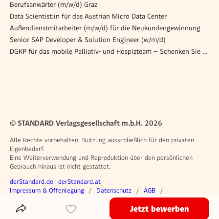
Berufsanwärter (m/w/d) Graz
Data Scientist:in für das Austrian Micro Data Center
Außendienstmitarbeiter (m/w/d) für die Neukundengewinnung
Senior SAP Developer & Solution Engineer (w/m/d)
DGKP für das mobile Palliativ- und Hospizteam – Schenken Sie (sich) Lebensqualität! (26/04/WPB)
© STANDARD Verlagsgesellschaft m.b.H. 2026
Alle Rechte vorbehalten. Nutzung ausschließlich für den privaten
Eigenbedarf.
Eine Weiterverwendung und Reproduktion über den persönlichen
Gebrauch hinaus ist nicht gestattet.
Weitere Angebote
derStandard.de
derStandard.at
Rechtliches
Impressum & Offenlegung
Datenschutz
AGB
Privacy Manager
Jetzt bewerben
Das Inserat Teilen