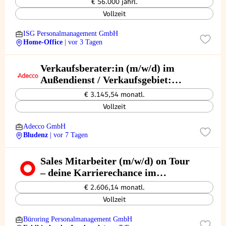
€ 56.000 jährl.
Vollzeit
ISG Personalmanagement GmbH
Home-Office
| vor 3 Tagen
Verkaufsberater:in (m/w/d) im
Außendienst / Verkaufsgebiet:
Bludenz, Reutte, Landeck
€ 3.145,54 monatl.
Vollzeit
Adecco GmbH
Bludenz
| vor 7 Tagen
Sales Mitarbeiter (m/w/d) on Tour
– deine Karrierechance im
Außendienst
€ 2.606,14 monatl.
Vollzeit
Büroring Personalmanagement GmbH