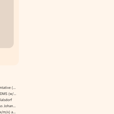
Sales Development Representative (m/w/d) finden.at
Software Consultant - ECM/DMS (w/m/d)
Kalsdorf
Pflegefachassistent*in | Haus Johannes der Täufer
SAP Basis Administration (w/m/x) ab sofort, Vollzeit