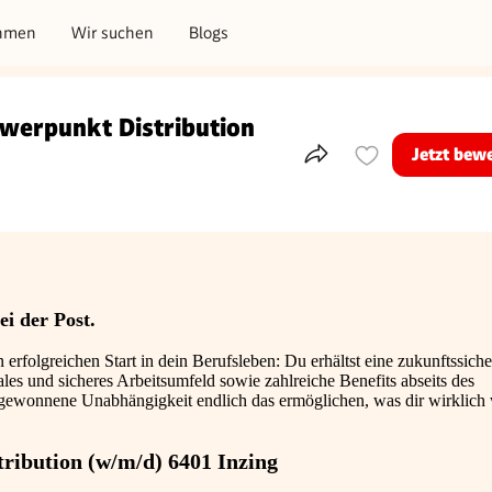
hmen
Wir suchen
Blogs
hwerpunkt Distribution
Jetzt bew
Teile dieses Inserat
ei der Post.
 erfolgreichen Start in dein Berufsleben: Du erhältst eine zukunftssiche
les und sicheres Arbeitsumfeld sowie zahlreiche Benefits abseits des
u gewonnene Unabhängigkeit endlich das ermöglichen, was dir wirklich 
tribution (w/m/d) 6401 Inzing