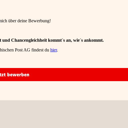
u mich über deine Bewerbung!
falt und Chancengleichheit kommt´s an, wie´s ankommt.
chischen Post AG findest du
hier
.
tzt bewerben