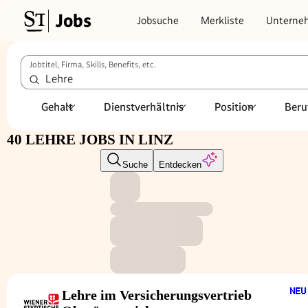
Jobs
Jobsuche
Merkliste
Unterne
Jobtitel, Firma, Skills, Benefits, etc.
Gehalt
Dienstverhältnis
Position
Beru
40 LEHRE JOBS IN LINZ
Suche
Entdecken
Lehre im Ver­si­che­rungs­ver­trieb