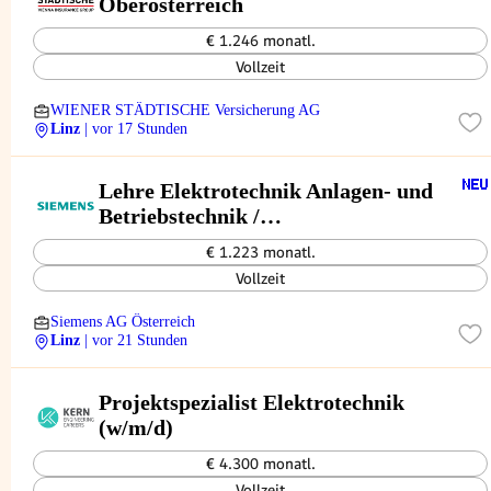
Ober­ös­ter­reich
€ 1.246 monatl.
Vollzeit
WIENER STÄDTISCHE Versicherung AG
Linz
| vor 17 Stunden
Lehre Elektrotechnik Anlagen- und
Betriebstechnik /
Automatisierungsund
€ 1.223 monatl.
Prozessleittechnik (w/m/d)
Vollzeit
Siemens AG Österreich
Linz
| vor 21 Stunden
Projektspezialist Elektrotechnik
(w/m/d)
€ 4.300 monatl.
Vollzeit