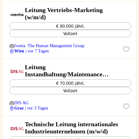
Leitung Vertriebs-Marketing
(w/m/d)
€ 80.000 jährl.
Vollzeit
Iventa. The Human Management Group
Wien
| vor 7 Tagen
Leitung
Instandhaltung/Maintenance
Industrieunternehmen (m/w/d)
€ 70.000 jährl.
Vollzeit
DIS AG
Graz
| vor 3 Tagen
Technische Leitung internationales
Industrieunternehmen (m/w/d)