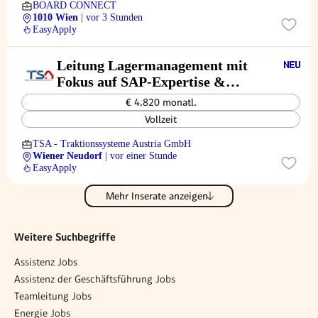
BOARD CONNECT
1010 Wien
| vor 3 Stunden
EasyApply
Leitung Lagermanagement mit
Fokus auf SAP-Expertise &
Digitalisierung (m/w/d)
€ 4.820 monatl.
Vollzeit
TSA - Traktionssysteme Austria GmbH
Wiener Neudorf
| vor einer Stunde
EasyApply
Mehr Inserate anzeigen
Weitere Suchbegriffe
Assistenz Jobs
Assistenz der Geschäftsführung Jobs
Teamleitung Jobs
Energie Jobs