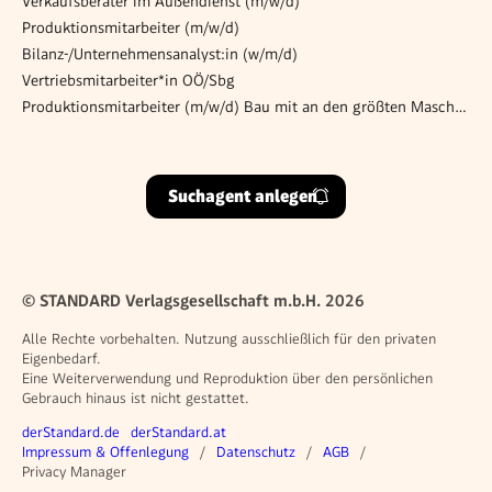
Verkaufsberater im Außendienst (m/w/d)
Produktionsmitarbeiter (m/w/d)
Bilanz-/Unternehmensanalyst:in (w/m/d)
Vertriebsmitarbeiter*in OÖ/Sbg
Produktionsmitarbeiter (m/w/d) Bau mit an den größten Maschinen!
Suchagent anlegen
© STANDARD Verlagsgesellschaft m.b.H. 2026
Alle Rechte vorbehalten. Nutzung ausschließlich für den privaten
Eigenbedarf.
Eine Weiterverwendung und Reproduktion über den persönlichen
Gebrauch hinaus ist nicht gestattet.
Weitere Angebote
derStandard.de
derStandard.at
Rechtliches
Impressum & Offenlegung
Datenschutz
AGB
Privacy Manager