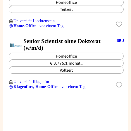
Anwendungsicherheit 50 %
Homeoffice
(m/w/d)
Teilzeit
Universität Liechtenstein
Home-Office
| vor einem Tag
Senior Scientist ohne Doktorat
(w/m/d)
Homeoffice
€ 3.776,1 monatl.
Vollzeit
Universität Klagenfurt
Klagenfurt, Home-Office
| vor einem Tag