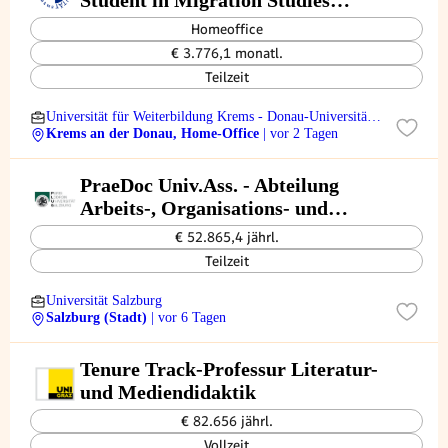
Student in Migration Studies
(m/f/d), SB26-0079
Homeoffice
€ 3.776,1 monatl.
Teilzeit
Universität für Weiterbildung Krems - Donau-Universität
Krems
Krems an der Donau, Home-Office
| vor 2 Tagen
PraeDoc Univ.Ass. - Abteilung
Arbeits-, Organisations- und
Wirtschaftspsychologie
€ 52.865,4 jährl.
Teilzeit
Universität Salzburg
Salzburg (Stadt)
| vor 6 Tagen
Tenure Track-Professur Literatur-
und Mediendidaktik
€ 82.656 jährl.
Vollzeit