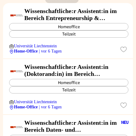
Wissenschaftliche:r Assistent:in im
Bereich Entrepreneurship &
Leadership 50 % (m/w/d)
Homeoffice
Teilzeit
Universität Liechtenstein
Home-Office
| vor 6 Tagen
Wissenschaftliche:r Assistent:in
(Doktorand:in) im Bereich
Volkswirtschaftslehre 50 %
Homeoffice
(m/w/d)
Teilzeit
Universität Liechtenstein
Home-Office
| vor 6 Tagen
Wissenschaftliche:r Assistent:in im
Bereich Daten- und