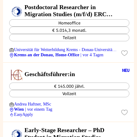
Postdoctoral Researcher in
Migration Studies (m/f/d) ERC
Consolidator Grant (Comparison
Homeoffice
of Sanctuary Cities in US & Latin
€ 5.014,3 monatl.
America) SB26-0080
Teilzeit
Universität für Weiterbildung Krems - Donau-Universität
Krems
Krems an der Donau, Home-Office
| vor 4 Tagen
Geschäftsführer:in
€ 145.000 jährl.
Vollzeit
Andrea Haftner, MSc
Wien
| vor einem Tag
EasyApply
Early-Stage Researcher – PhD