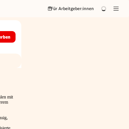
Für Arbeitgeber:innen
erben
len mit
serem
ssig,
sierte