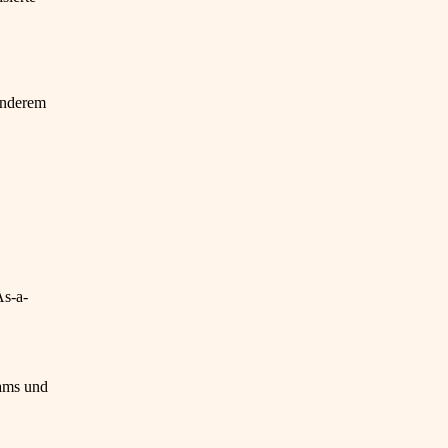
onderem
As-a-
eams und