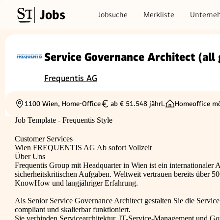
Jobs
Jobsuche
Merkliste
Unterne
Service Governance Architect (all
Frequentis AG
1100 Wien, Home-Office
ab € 51.548 jährl.
Homeoffice mö
Ortschaft
Gehalt
Job Template - Frequentis Style
Customer Services
Wien
FREQUENTIS AG
Ab sofort
Vollzeit
Über Uns
Frequentis Group mit Headquarter in Wien ist ein internationaler
sicherheitskritischen Aufgaben. Weltweit vertrauen bereits über 
KnowHow und langjähriger Erfahrung.
Als Senior Service Governance Architect gestalten Sie die Serviceb
compliant und skalierbar funktioniert.
Sie verbinden Servicearchitektur, IT-Service-Management und Gove