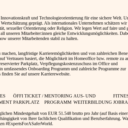
 Innovationskraft und Technologieorientierung für eine sichere Welt. U
 Wertschätzung geprägt. Als internationales Unternehmen schätzen wir 
tät, sexueller Orientierung oder Religion. Wir legen Wert auf faire und 
all unseren Mitarbeiter:innen gleiche Entwicklungsmöglichkeiten. Dabe
ow unserer Mitarbeitenden stabil zu halten.
zu machen, langfristige Karrieremöglichkeiten und von zahlreichen Benef
 auf Vertrauen basiert, die Möglichkeit im Homeoffice bzw. remote zu ar
eservierter Parkplatz, Verpflegungskostenzuschuss im Office und
, ein umfassendes Onboarding Programm und zahlreiche Programme zur
finden Sie auf unsere Karrierewebsite.
ES
ÖFFI TICKET /
MENTORING
AUS- UND
FITNES
PMENT
PARKPLATZ
PROGRAMM
WEITERBILDUNG
JOBR
aglichen Mindestgehalt von EUR 51.548 brutto pro Jahr (auf Basis einer
igkeit von Ihrer fachlichen Qualifikation und Berufserfahrung. Was
tigen #ExpertsForASaferWorld.