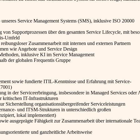
b unseres Service Management Systems (SMS), inklusive ISO 20000
g von Supportprozessen über den gesamten Service Lifecycle, mit bes
tis-Umfeld
 reibungsloser Zusammenarbeit mit internen und externen Partnern
emen wie Angebote und Service Design
 Methoden, inklusive KI im Service Management
halb der globalen Frequentis Gruppe
ment sowie fundierte ITIL-Kenntnisse und Erfahrung mit Service-
27001)
rung in der Serviceerbringung, insbesondere in Managed Services oder 
 kritischen IT-Infrastrukturen
r Sicherstellung organisationsübergreifender Serviceleistungen
rnance- und ITSM-Strukturen in unterschiedlich großen
zipiert, lokal implementiert)
owie ausgeprägte Fähigkeit zur Zusammenarbeit über internationale T
sungsorientierte und ganzheitliche Arbeitsweise