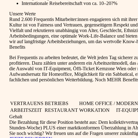
Internationale Reisebereitschaft von ca. 10–20?%
Unsere Werte
Rund 2.600 Frequentis Mitarbeiter:innen engagieren sich mit ihrer
Kultur ist von Fairness und Vertrauen, gegenseitigem Respekt und
Vielfalt und rekrutieren unabhängig von Alter, Geschlecht, Ethnizi
Arbeitsbedingungen, eine optimale Work-Life-Balance und bieten 
wir auf langfristige Arbeitsbeziehungen, um das wertvolle Know-h
Benefits
Bei Frequentis zu arbeiten bedeutet, die Welt jeden Tag sicherer 
profitieren. Dazu zählen unter anderem ein Arbeitszeitmodell, das
die Auswahl von IT-Equipment, Öffi-Ticket Kernzone Wien oder r
Aufwandsersatz für Homeoffice, Möglichkeit für ein Sabbatical
fachlichen und persönlichen Weiterbildung. Noch MEHR Benefits 
VERTRAUENS
BETRIEBS
HOME OFFICE /
MODERN
ARBEITSZEIT
RESTAURANT
WORKATION
IT-EQUI
Gehalt
Die Bezahlung für diese Position besteht aus: Dem kollektivvertr
Stunden-Woche) PLUS einer marktkonformen Überzahlung in Abhäng
Sie noch wichtig? Wir freuen uns auf die Fragen unserer zukünf