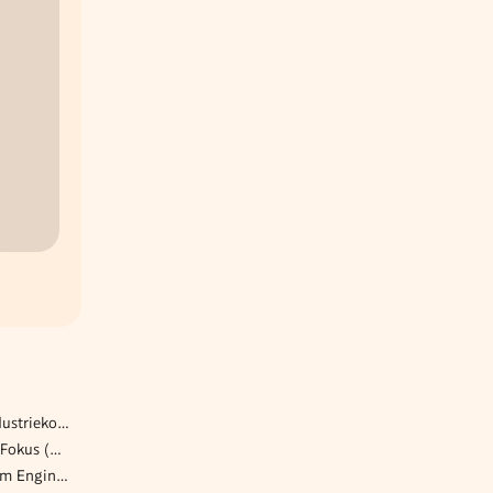
Technischer Einkäufer – Industriekomponenten (w/m/d)
Product Lead mit Frontend-Fokus (w/m/x)
Teamlead DevOps & Platform Engineering