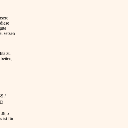
nsere
diese
gute
i setzen
its zu
beiten,
S /
AD
 38,5
 ist für