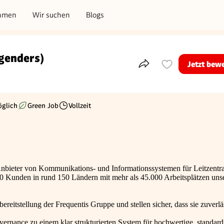
hmen
Wir suchen
Blogs
 genders)
Jetzt bew
Teile dieses Inserat
glich
Green Job
Vollzeit
Beschäftigungsart
 Anbieter von Kommunikations- und Informationssystemen für Leitzentra
500 Kunden in rund 150 Ländern mit mehr als 45.000 Arbeitsplätzen un
ereitstellung der Frequentis Gruppe und stellen sicher, dass sie zuverlä
rnance zu einem klar strukturierten System für hochwertige, standardi