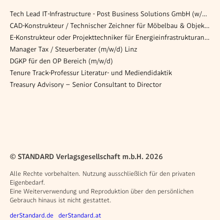
Tech Lead IT-Infrastructure - Post Business Solutions GmbH (w/m/d)
CAD-Konstrukteur / Technischer Zeichner für Möbelbau & Objektdesign (m/w/d)
E-Konstrukteur oder Projekttechniker für Energieinfrastrukturanlagen (w/m/d)
Manager Tax / Steuerberater (m/w/d) Linz
DGKP für den OP Bereich (m/w/d)
Tenure Track-Professur Literatur- und Mediendidaktik
Treasury Advisory – Senior Consultant to Director
© STANDARD Verlagsgesellschaft m.b.H. 2026
Alle Rechte vorbehalten. Nutzung ausschließlich für den privaten
Eigenbedarf.
Eine Weiterverwendung und Reproduktion über den persönlichen
Gebrauch hinaus ist nicht gestattet.
Weitere Angebote
derStandard.de
derStandard.at