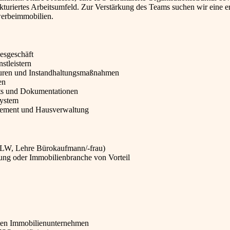
kturiertes Arbeitsumfeld. Zur Verstärkung des Teams suchen wir eine e
werbeimmobilien.
esgeschäft
stleistern
turen und Instandhaltungsmaßnahmen
en
rts und Dokumentationen
system
gement und Hausverwaltung
LW, Lehre Bürokaufmann/-frau)
ung oder Immobilienbranche von Vorteil
erten Immobilienunternehmen