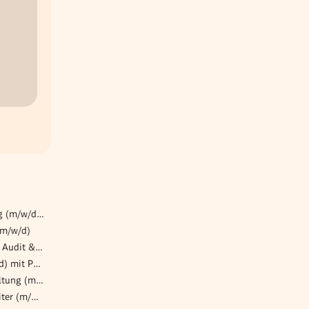
Buchhalter:in mit Erfahrung (m/w/d) – Eigentümergeführtes Handelsunternehmen, Wien 1
(m/w/d)
Senior Associate Combined Audit & Tax (m/w/d)
(Bilanz)Buchhaltung (m/w/d) mit Perspektive in einem etablierten und wachsenden Unternehmen
Teamlead Immobilienverwaltung (m/w/d) - ab 70k | Homeoffice & Benefits | Wien 1190
Sommerjob Servicemitarbeiter (m/w/d) für die Opernlounge