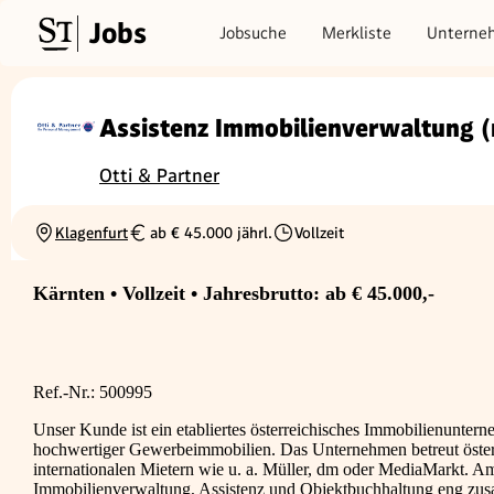
Jobs
Jobsuche
Merkliste
Unterne
Assistenz Immobilienverwaltung 
Otti & Partner
Klagenfurt
ab € 45.000 jährl.
Vollzeit
Ortschaft
Gehalt
Beschäftigungsart
Kärnten • Vollzeit • Jahresbrutto: ab € 45.000,-
Ref.-Nr.: 500995
Unser Kunde ist ein etabliertes österreichisches Immobilienunte
hochwertiger Gewerbeimmobilien. Das Unternehmen betreut österr
internationalen Mietern wie u. a. Müller, dm oder MediaMarkt. Am
Immobilienverwaltung, Assistenz und Objektbuchhaltung eng zusam