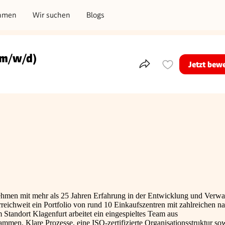
hmen
Wir suchen
Blogs
(m/w/d)
Jetzt bew
Teile dieses Inserat
rnehmen mit mehr als 25 Jahren Erfahrung in der Entwicklung und Verwa
eichweit ein Portfolio von rund 10 Einkaufszentren mit zahlreichen n
 Standort Klagenfurt arbeitet ein eingespieltes Team aus
men. Klare Prozesse, eine ISO-zertifizierte Organisationsstruktur so