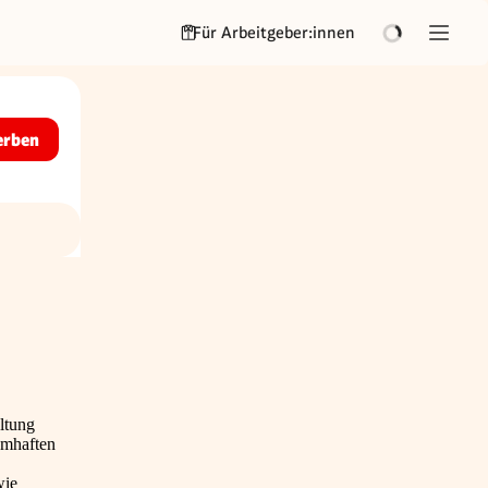
Für Arbeitgeber:innen
erben
ltung
amhaften
wie