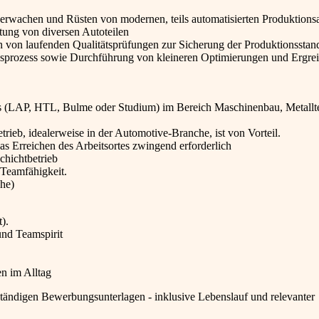
erwachen und Rüsten von modernen, teils automatisierten Produktions
tung von diversen Autoteilen
n von laufenden Qualitätsprüfungen zur Sicherung der Produktionsstan
prozess sowie Durchführung von kleineren Optimierungen und Ergrei
luss (LAP, HTL, Bulme oder Studium) im Bereich Maschinenbau, Metallt
rieb, idealerweise in der Automotive-Branche, ist von Vorteil.
das Erreichen des Arbeitsortes zwingend erforderlich
Schichtbetrieb
 Teamfähigkeit.
che)
).
und Teamspirit
en im Alltag
ständigen Bewerbungsunterlagen - inklusive Lebenslauf und relevanter