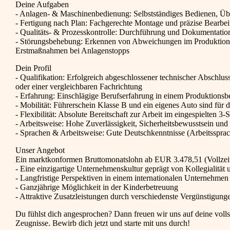
Deine Aufgaben
- Anlagen- & Maschinenbedienung: Selbstständiges Bedienen, Üb
- Fertigung nach Plan: Fachgerechte Montage und präzise Bearbei
- Qualitäts- & Prozesskontrolle: Durchführung und Dokumentatio
- Störungsbehebung: Erkennen von Abweichungen im Produktions
Erstmaßnahmen bei Anlagenstopps
Dein Profil
- Qualifikation: Erfolgreich abgeschlossener technischer Absch
oder einer vergleichbaren Fachrichtung
- Erfahrung: Einschlägige Berufserfahrung in einem Produktionsbet
- Mobilität: Führerschein Klasse B und ein eigenes Auto sind für 
- Flexibilität: Absolute Bereitschaft zur Arbeit im eingespielten 3-
- Arbeitsweise: Hohe Zuverlässigkeit, Sicherheitsbewusstsein und
- Sprachen & Arbeitsweise: Gute Deutschkenntnisse (Arbeitsspra
Unser Angebot
Ein marktkonformen Bruttomonatslohn ab EUR 3.478,51 (Vollzeit
- Eine einzigartige Unternehmenskultur geprägt von Kollegialität 
- Langfristige Perspektiven in einem internationalen Unternehmen
- Ganzjährige Möglichkeit in der Kinderbetreuung
- Attraktive Zusatzleistungen durch verschiedenste Vergünstigung
Du fühlst dich angesprochen? Dann freuen wir uns auf deine voll
Zeugnisse. Bewirb dich jetzt und starte mit uns durch!