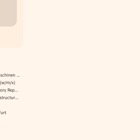
Servicetechniker für Baumaschinen (w/m/x)
 (w/m/x)
Business Analyst:in Regulatory Reporting (m/w/d)
Systems Engineer – IT Infrastructure & Security (w/m/x)
furt