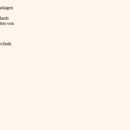
anlagen
dards
fen von
echnik