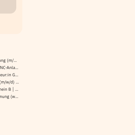
Referent:in für die OP-Planung (m/w/d)
Anlagenbediener (m/w/d) CNC-Anlagenbediener
Servicetechniker:in Installateur:in Gebäudetechnik
Senior Bilanzbuchhalter:in (m/w/d) | Option auf Teamleitung
Heimhelfer*in mit Führerschein B | Pflege Zuhause Wiental
Projektmanager Logistikplanung (w/m/x)