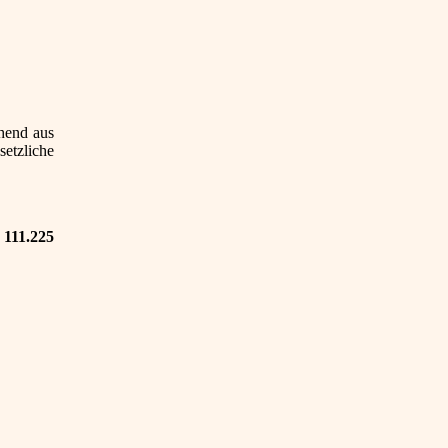
ehend aus
etzliche
111.225