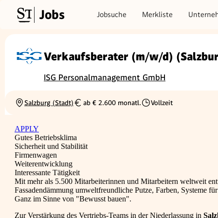
Jobs
Jobsuche
Merkliste
Unterne
Verkaufsberater (m/w/d) (Salzbu
ISG Personalmanagement GmbH
Salzburg (Stadt)
ab € 2.600 monatl.
Vollzeit
Ortschaft
Gehalt
Beschäftigungsart
APPLY
Gutes Betriebsklima
Sicherheit und Stabilität
Firmenwagen
Weiterentwicklung
Interessante Tätigkeit
Mit mehr als 5.500 Mitarbeiterinnen und Mitarbeitern weltweit ent
Fassadendämmung umweltfreundliche Putze, Farben, Systeme fü
Ganz im Sinne von "Bewusst bauen".
Zur Verstärkung des Vertriebs-Teams in der Niederlassung in
Sal