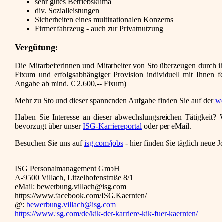
sehr gutes Betriebsklima
div. Sozialleistungen
Sicherheiten eines multinationalen Konzerns
Firmenfahrzeug - auch zur Privatnutzung
Vergütung:
Die Mitarbeiterinnen und Mitarbeiter von Sto überzeugen durch ih
Fixum und erfolgsabhängiger Provision individuell mit Ihnen f
Angabe ab mind. € 2.600,-- Fixum)
Mehr zu Sto und dieser spannenden Aufgabe finden Sie auf der
we
Haben Sie Interesse an dieser abwechslungsreichen Tätigkeit?
bevorzugt über unser
ISG-Karriereportal
oder per eMail.
Besuchen Sie uns auf
isg.com/jobs
- hier finden Sie täglich neue 
ISG Personalmanagement GmbH
A-9500 Villach, Litzelhofenstraße 8/1
eMail: bewerbung.villach@isg.com
https://www.facebook.com/ISG.Kaernten/
@:
bewerbung.villach@isg.com
https://www.isg.com/de/kik-der-karriere-kik-fuer-kaernten/