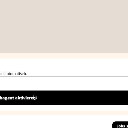
he automatisch.
hagent aktivieren
Jobs 