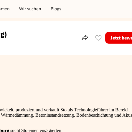
hmen
Wir suchen
Blogs
rg)
Jetzt bew
Teile dieses Inserat
wickelt, produziert und verkauft Sto als Technologieführer im Bereich
r Wärmedämmung, Betoninstandsetzung, Bodenbeschichtung und Akust
zburg
sucht Sto einen engagierten