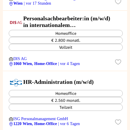
Wien
| vor 17 Stunden
Personalsachbearbeiter:in (m/w/d)
in internationalem
Dienstleistungsunternehmen
Homeoffice
€ 2.800 monatl.
Vollzeit
DIS AG
1060 Wien, Home-Office
| vor 4 Tagen
HR-Administration (m/w/d)
Homeoffice
€ 2.560 monatl.
Teilzeit
ISG Personalmanagement GmbH
1220 Wien, Home-Office
| vor 6 Tagen