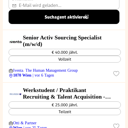
Suchagent aktivieren
Senior Activ Sourcing Specialist
(m/w/d)
€ 40.000 jährl.
Vollzeit
Iventa. The Human Management Group
1070 Wien
| vor 6 Tagen
Werkstudent / Praktikant
Recruiting & Talent Acquisition -
Fokus Active Sourcing (TZ-VZ)
€ 25.000 jährl.
Teilzeit
Otti & Partner
Wien
| vor 25 Tagen