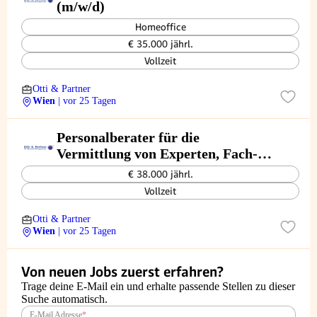
(m/w/d)
Homeoffice
€ 35.000 jährl.
Vollzeit
Otti & Partner
Wien
| vor 25 Tagen
Personalberater für die
Vermittlung von Experten, Fach-
und Führungskräften (m/w/d)
€ 38.000 jährl.
Vollzeit
Otti & Partner
Wien
| vor 25 Tagen
Von neuen Jobs zuerst erfahren?
Trage deine E-Mail ein und erhalte passende Stellen zu dieser
Suche automatisch.
E-Mail Adresse
*