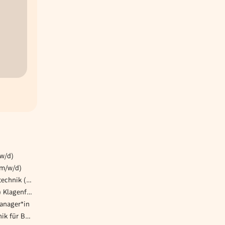
/w/d)
(m/w/d)
Projekttechniker*in Elektrotechnik (m/w/d)
Personalverrechner (m/w/d) Klagenfurt
anager*in
Projektleiter:in Elektrotechnik für Bauprojekte (m/w/d)