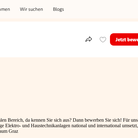
hmen
Wir suchen
Blogs
Jetzt bew
Teile dieses Inserat
art
en Bereich, da kennen Sie sich aus? Dann bewerben Sie sich! Für uns
e Elektro- und Haustechnikanlagen national und international umsetzt
Raum Graz