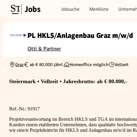
Jobs
Jobsuche
Merkliste
Unterne
PL HKLS/Anlagenbau Graz m/w/d
Otti & Partner
Graz
ab € 80.000 jährl.
Homeoffice möglich
Vollzeit
Ortschaft
Gehalt
Beschäftigungs
Steiermark • Vollzeit • Jahresbrutto: ab € 80.000,-
Ref.-Nr.: 91917
Projektverantwortung im Bereich HKLS und TGA im international
Kunden einem etablierten Unternehmen, dass qualitativ hochwertig
wir eine/n Projektleiter/in für HKLS und Anlagenbau m/w/d im 