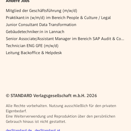
Andere Jobs
Mitglied der Geschäftsführung (m/w/d)
Praktikant:in (w/m/d) im Bereich People & Culture / Legal
Junior Consultant Data Transformation
Gebäudetechniker:in in Lannach
Senior Associate/Assistant Manager im Bereich SAP Audit & Compliance (m/w/d)
Technician ENG GFE (m/w/d)
Leitung Backoffice & Helpdesk
© STANDARD Verlagsgesellschaft m.b.H. 2026
Alle Rechte vorbehalten. Nutzung ausschließlich für den privaten
Eigenbedarf.
Eine Weiterverwendung und Reproduktion über den persönlichen
Gebrauch hinaus ist nicht gestattet.
Weitere Angebote
derStandard.de
derStandard.at