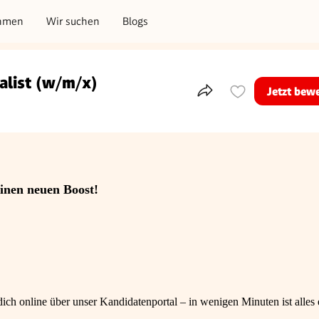
hmen
Wir suchen
Blogs
alist (w/m/x)
Jetzt bew
Teile dieses Inserat
einen neuen Boost!
ch online über unser Kandidatenportal – in wenigen Minuten ist alles e