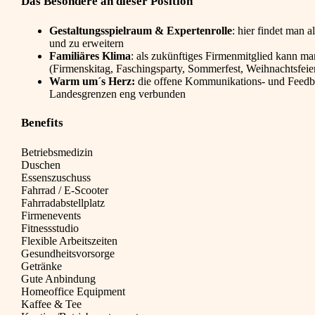
Das Besondere an dieser Position
Gestaltungsspielraum & Expertenrolle
: hier findet man
und zu erweitern
Familiäres Klima
: als zukünftiges Firmenmitglied kann ma
(Firmenskitag, Faschingsparty, Sommerfest, Weihnachtsfeie
Warm um´s Herz:
die offene Kommunikations- und Feedbac
Landesgrenzen eng verbunden
Benefits
Betriebsmedizin
Duschen
Essenszuschuss
Fahrrad / E-Scooter
Fahrradabstellplatz
Firmenevents
Fitnessstudio
Flexible Arbeitszeiten
Gesundheitsvorsorge
Getränke
Gute Anbindung
Homeoffice Equipment
Kaffee & Tee