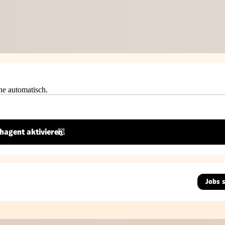
he automatisch.
hagent aktivieren
Jobs 